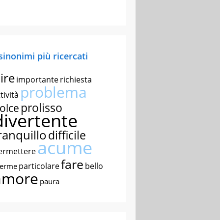
 sinonimi più ricercati
ire
importante
richiesta
problema
tività
prolisso
olce
divertente
ranquillo
difficile
acume
ermettere
fare
particolare
bello
nerme
amore
paura