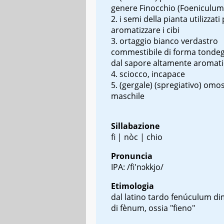
genere Finocchio (
Foeniculum
i semi della pianta utilizzati
aromatizzare i cibi
ortaggio bianco verdastro
commestibile di forma tondeg
dal sapore altamente aromat
sciocco, incapace
(gergale) (spregiativo) omo
maschile
Sillabazione
fi | nòc | chio
Pronuncia
IPA: /fi'nɔkkjo/
Etimologia
dal latino tardo
fenúculum
di
di
fènum
, ossia "fieno"