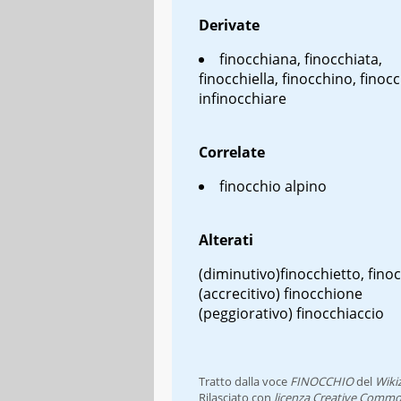
Derivate
finocchiana, finocchiata,
finocchiella, finocchino, finoc
infinocchiare
Correlate
finocchio alpino
Alterati
(diminutivo)finocchietto, fino
(accrecitivo) finocchione
(peggiorativo) finocchiaccio
Tratto dalla voce
FINOCCHIO
del
Wiki
Rilasciato con
licenza Creative Commo