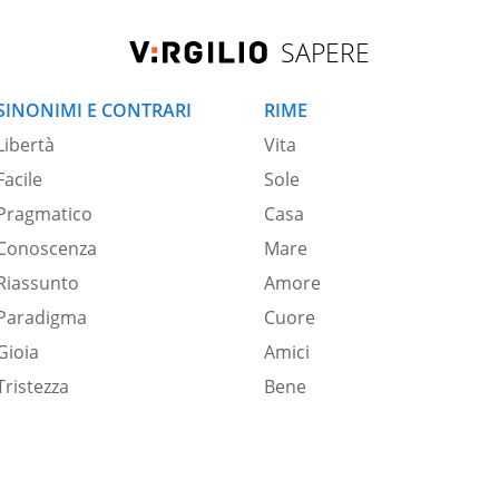
SAPERE
SINONIMI E CONTRARI
RIME
Libertà
Vita
Facile
Sole
Pragmatico
Casa
Conoscenza
Mare
Riassunto
Amore
Paradigma
Cuore
Gioia
Amici
Tristezza
Bene