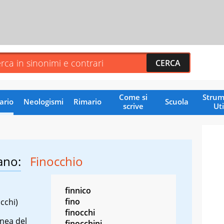
Come si
Strum
ario
Neologismi
Rimario
Scuola
scrive
Uti
ano:
Finocchio
finnico
fino
occhi)
finocchi
nea del
finocchini