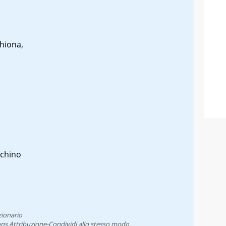
chiona,
cchino
zionario
ns Attribuzione-Condividi allo stesso modo