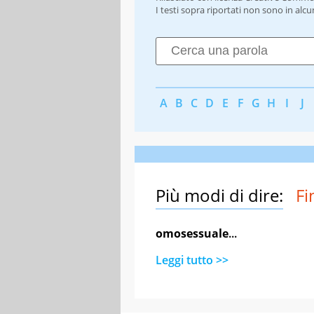
I testi sopra riportati non sono in alc
A
B
C
D
E
F
G
H
I
J
Più modi di dire:
Fi
omosessuale
...
Leggi tutto >>