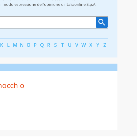
un modo espressione dell’opinione di Italiaonline S.p.A.
K
L
M
N
O
P
Q
R
S
T
U
V
W
X
Y
Z
nocchio