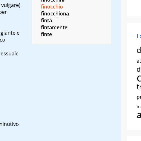
 vulgare
)
finocchio
 per
finocchiona
finta
fintamente
giante e
finte
I
ico
d
sessuale
at
d
t
p
i
minutivo