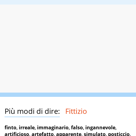
Più modi di dire:
Fittizio
finto
,
irreale
,
immaginario
,
falso
,
ingannevole
,
artificioso
,
artefatto
,
apparente
,
simulato
,
posticcio
,