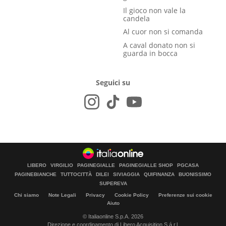
Il gioco non vale la
candela
Al cuor non si comanda
A caval donato non si
guarda in bocca
Seguici su
LIBERO
VIRGILIO
PAGINEGIALLE
PAGINEGIALLE SHOP
PGCASA
PAGINEBIANCHE
TUTTOCITTÀ
DILEI
SIVIAGGIA
QUIFINANZA
BUONISSIMO
SUPEREVA
Chi siamo
Note Legali
Privacy
Cookie Policy
Preferenze sui cookie
Aiuto
© Italiaonline S.p.A. 2026
Direzione e coordinamento di Libero Acquisition S.á r.l.