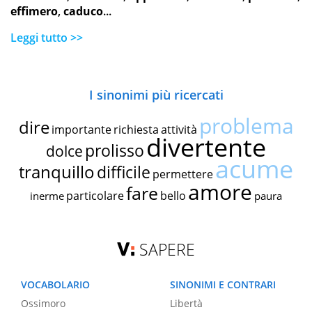
effimero
,
caduco
...
Leggi tutto >>
I sinonimi più ricercati
problema
dire
importante
richiesta
attività
divertente
prolisso
dolce
acume
tranquillo
difficile
permettere
amore
fare
particolare
bello
inerme
paura
SAPERE
VOCABOLARIO
SINONIMI E CONTRARI
Ossimoro
Libertà