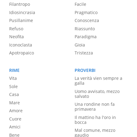
Filantropo
Facile
Idiosincrasia
Pragmatico
Pusillanime
Conoscenza
Refuso
Riassunto
Neofita
Paradigma
Iconoclasta
Gioia
Apotropaico
Tristezza
RIME
PROVERBI
Vita
La verità vien sempre a
galla
Sole
Uomo avvisato, mezzo
Casa
salvato
Mare
Una rondine non fa
primavera
Amore
Il mattino ha l'oro in
Cuore
bocca
Amici
Mal comune, mezzo
Bene
gaudio