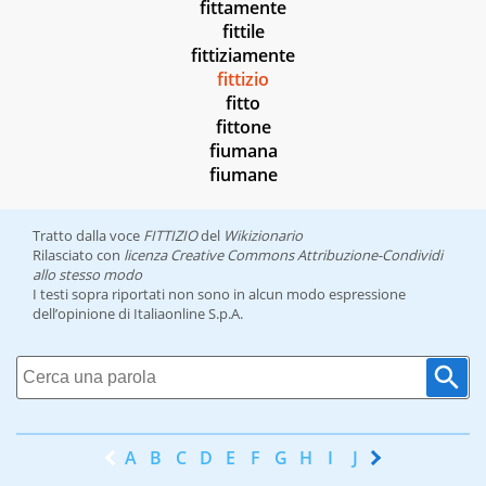
fittamente
fittile
fittiziamente
fittizio
fitto
fittone
fiumana
fiumane
Tratto dalla voce
FITTIZIO
del
Wikizionario
Rilasciato con
licenza Creative Commons Attribuzione-Condividi
allo stesso modo
I testi sopra riportati non sono in alcun modo espressione
dell’opinione di Italiaonline S.p.A.
A
B
C
D
E
F
G
H
I
J
K
L
M
N