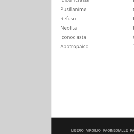
Idiosincrasia
Pusillanime
Refuso
Neofita
Iconoclasta
Apotropaico
LIBERO
VIRGILIO
PAGINEGIALLE
P