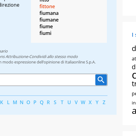
direzione
fittone
fiumana
fiumane
fiume
fiumi
I
d
nario
ns Attribuzione-Condividi allo stesso modo
at
un modo espressione dell’opinione di Italiaonline S.p.A.
d
t
p
K
L
M
N
O
P
Q
R
S
T
U
V
W
X
Y
Z
i