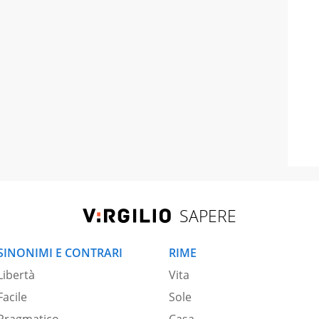
SAPERE
SINONIMI E CONTRARI
RIME
Libertà
Vita
Facile
Sole