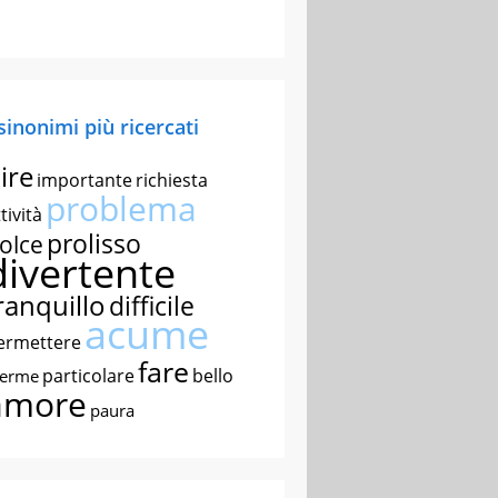
 sinonimi più ricercati
ire
importante
richiesta
problema
tività
prolisso
olce
divertente
ranquillo
difficile
acume
ermettere
fare
particolare
bello
nerme
amore
paura