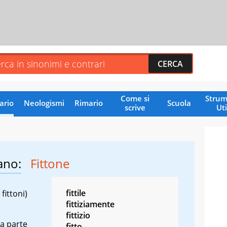
Come si
Strum
ario
Neologismi
Rimario
Scuola
scrive
Uti
ano:
Fittone
fittile
 fittoni)
fittiziamente
fittizio
la parte
fitto