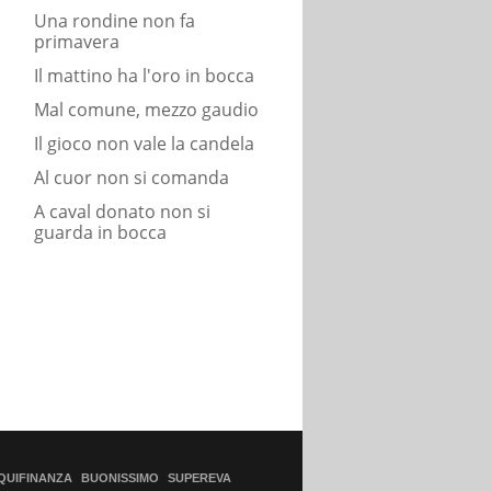
Una rondine non fa
primavera
Il mattino ha l'oro in bocca
Mal comune, mezzo gaudio
Il gioco non vale la candela
Al cuor non si comanda
A caval donato non si
guarda in bocca
QUIFINANZA
BUONISSIMO
SUPEREVA