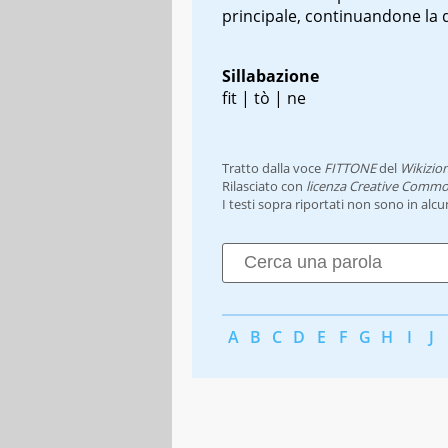
principale, continuandone la 
Sillabazione
fit | tò | ne
Tratto dalla voce
FITTONE
del
Wikizio
Rilasciato con
licenza Creative Commo
I testi sopra riportati non sono in alc
A
B
C
D
E
F
G
H
I
J