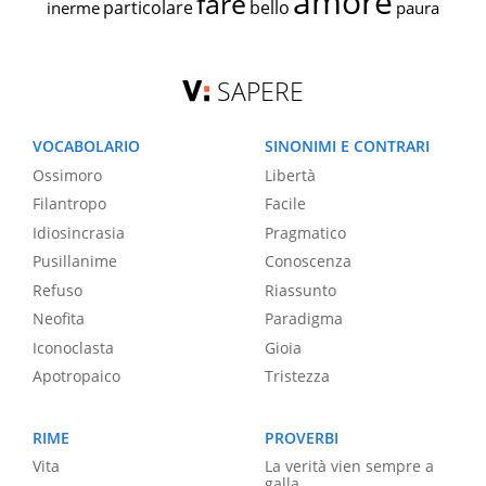
amore
fare
particolare
bello
inerme
paura
SAPERE
VOCABOLARIO
SINONIMI E CONTRARI
Ossimoro
Libertà
Filantropo
Facile
Idiosincrasia
Pragmatico
Pusillanime
Conoscenza
Refuso
Riassunto
Neofita
Paradigma
Iconoclasta
Gioia
Apotropaico
Tristezza
RIME
PROVERBI
Vita
La verità vien sempre a
galla