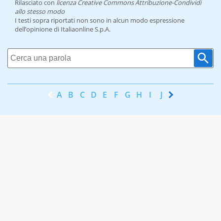
Rilasciato con
licenza Creative Commons Attribuzione-Condividi
allo stesso modo
I testi sopra riportati non sono in alcun modo espressione
dell’opinione di Italiaonline S.p.A.
A
B
C
D
E
F
G
H
I
J
K
L
M
N