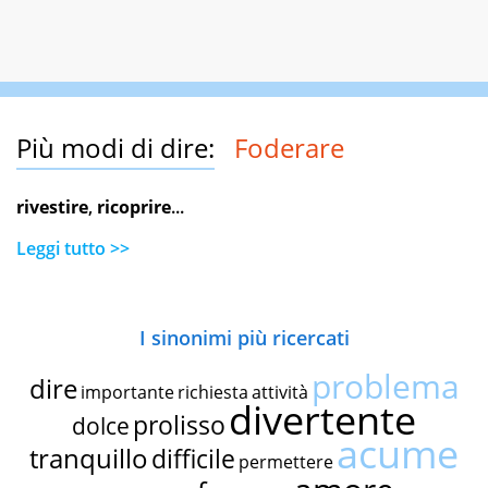
Più modi di dire:
Foderare
rivestire
,
ricoprire
...
Leggi tutto >>
I sinonimi più ricercati
problema
dire
importante
richiesta
attività
divertente
prolisso
dolce
acume
tranquillo
difficile
permettere