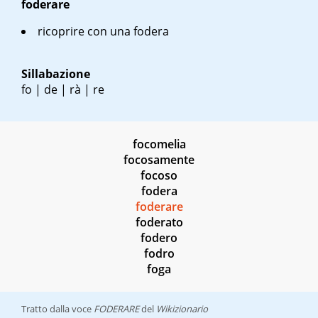
foderare
ricoprire con una fodera
Sillabazione
fo | de | rà | re
focomelia
focosamente
focoso
fodera
foderare
foderato
fodero
fodro
foga
Tratto dalla voce
FODERARE
del
Wikizionario