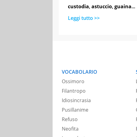
custodia
,
astuccio
,
guaina
...
Leggi tutto >>
VOCABOLARIO
Ossimoro
Filantropo
Idiosincrasia
Pusillanime
Refuso
Neofita