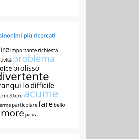
 sinonimi più ricercati
ire
importante
richiesta
problema
tività
prolisso
olce
divertente
ranquillo
difficile
acume
ermettere
fare
particolare
bello
nerme
amore
paura