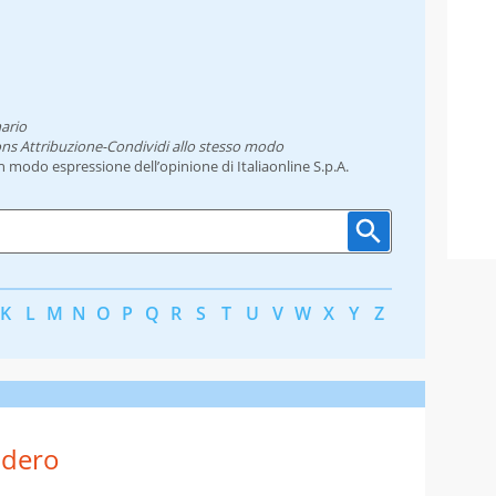
ario
ns Attribuzione-Condividi allo stesso modo
un modo espressione dell’opinione di Italiaonline S.p.A.
K
L
M
N
O
P
Q
R
S
T
U
V
W
X
Y
Z
odero