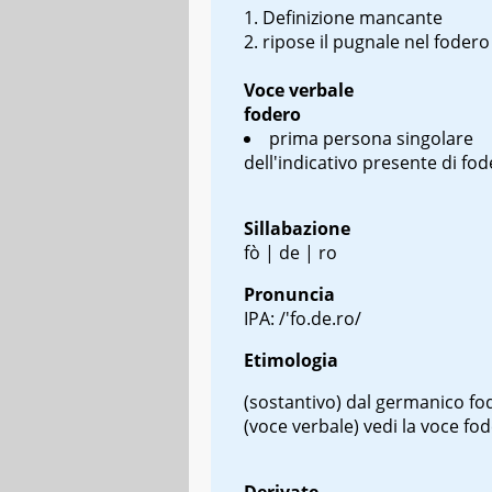
Definizione mancante
ripose il pugnale nel fodero
Voce verbale
fodero
prima persona singolare
dell'indicativo presente di fo
Sillabazione
fò | de | ro
Pronuncia
IPA: /'fo.de.ro/
Etimologia
(sostantivo) dal germanico
fo
(voce verbale) vedi la voce fo
Derivate