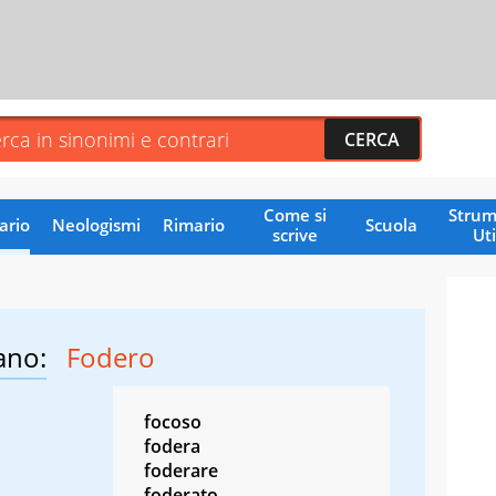
Come si
Strum
ario
Neologismi
Rimario
Scuola
scrive
Uti
ano:
Fodero
focoso
fodera
foderare
foderato