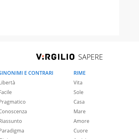
SAPERE
SINONIMI E CONTRARI
RIME
Libertà
Vita
Facile
Sole
Pragmatico
Casa
Conoscenza
Mare
Riassunto
Amore
Paradigma
Cuore