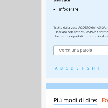
infoderare
Tratto dalla voce
FODERO
del
Wikizion
Rilasciato con
licenza Creative Commo
I testi sopra riportati non sono in alc
A
B
C
D
E
F
G
H
I
J
Più modi di dire:
F