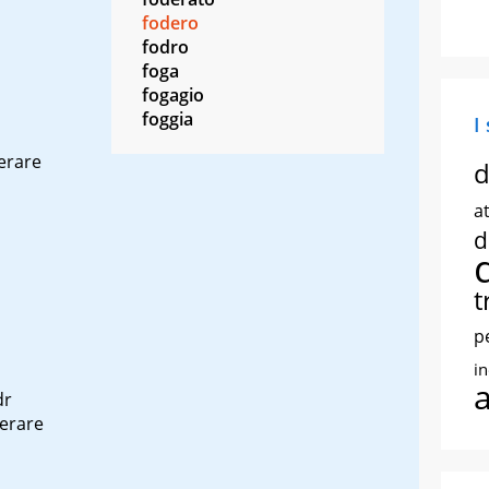
fodero
fodro
foga
fogagio
foggia
I
derare
d
at
d
t
p
i
dr
derare