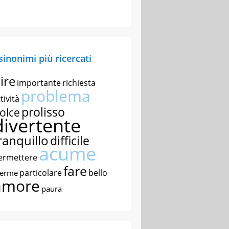
 sinonimi più ricercati
ire
importante
richiesta
problema
tività
prolisso
olce
divertente
ranquillo
difficile
acume
ermettere
fare
particolare
bello
nerme
amore
paura