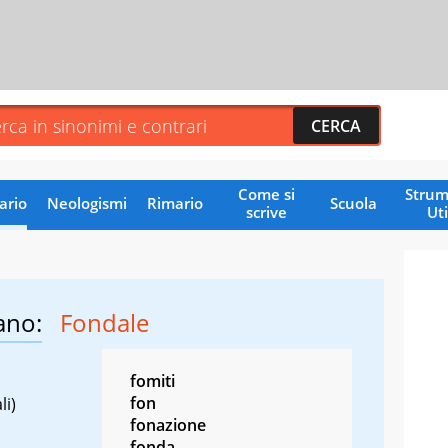
Come si
Strum
ario
Neologismi
Rimario
Scuola
scrive
Uti
ano:
Fondale
fomiti
fon
li)
fonazione
fonda