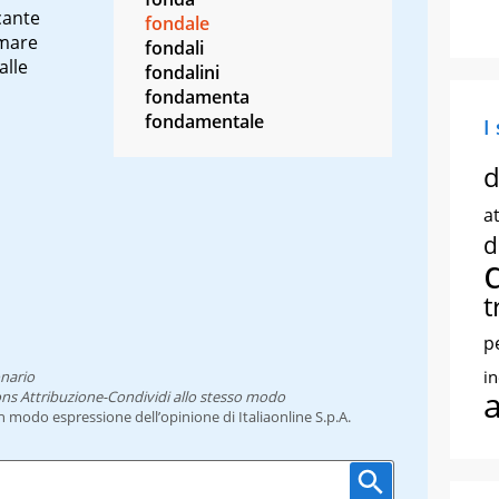
cante
fondale
 mare
fondali
alle
fondalini
fondamenta
fondamentale
I
d
at
d
t
p
i
onario
ns Attribuzione-Condividi allo stesso modo
un modo espressione dell’opinione di Italiaonline S.p.A.