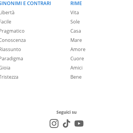
SINONIMI E CONTRARI
RIME
Libertà
Vita
Facile
Sole
Pragmatico
Casa
Conoscenza
Mare
Riassunto
Amore
Paradigma
Cuore
Gioia
Amici
Tristezza
Bene
Seguici su