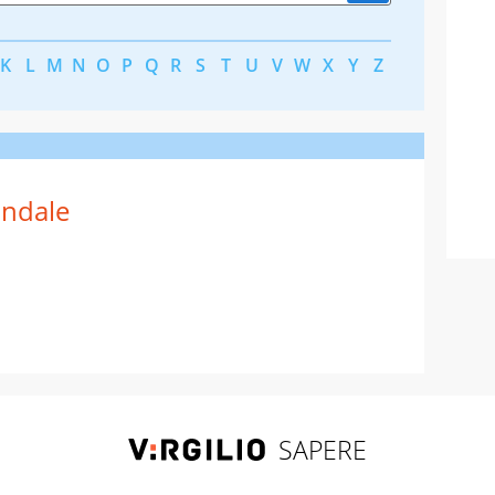
K
L
M
N
O
P
Q
R
S
T
U
V
W
X
Y
Z
ndale
SAPERE