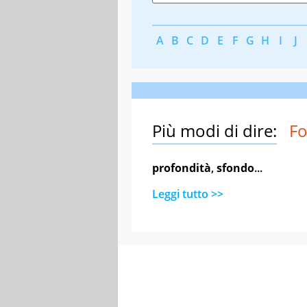
A
B
C
D
E
F
G
H
I
J
Più modi di dire:
Fo
profondità
,
sfondo
...
Leggi tutto >>