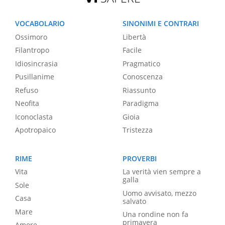
VOCABOLARIO
SINONIMI E CONTRARI
Ossimoro
Libertà
Filantropo
Facile
Idiosincrasia
Pragmatico
Pusillanime
Conoscenza
Refuso
Riassunto
Neofita
Paradigma
Iconoclasta
Gioia
Apotropaico
Tristezza
RIME
PROVERBI
Vita
La verità vien sempre a
galla
Sole
Uomo avvisato, mezzo
Casa
salvato
Mare
Una rondine non fa
primavera
Amore