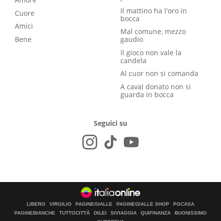
Il mattino ha l'oro in
Cuore
bocca
Amici
Mal comune, mezzo
Bene
gaudio
Il gioco non vale la
candela
Al cuor non si comanda
A caval donato non si
guarda in bocca
Seguici su
LIBERO
VIRGILIO
PAGINEGIALLE
PAGINEGIALLE SHOP
PGCASA
PAGINEBIANCHE
TUTTOCITTÀ
DILEI
SIVIAGGIA
QUIFINANZA
BUONISSIMO