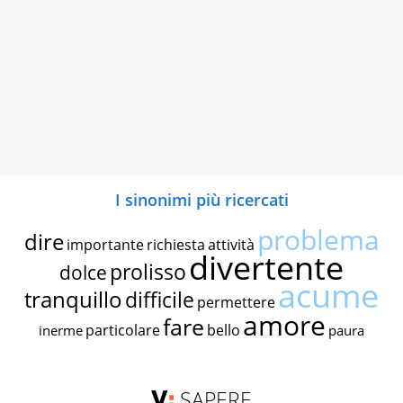
I sinonimi più ricercati
problema
dire
importante
richiesta
attività
divertente
prolisso
dolce
acume
tranquillo
difficile
permettere
amore
fare
particolare
bello
inerme
paura
SAPERE