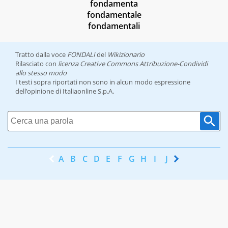
fondamenta
fondamentale
fondamentali
Tratto dalla voce
FONDALI
del
Wikizionario
Rilasciato con
licenza Creative Commons Attribuzione-Condividi
allo stesso modo
I testi sopra riportati non sono in alcun modo espressione
dell’opinione di Italiaonline S.p.A.
A
B
C
D
E
F
G
H
I
J
K
L
M
N