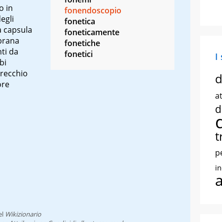
o in
fonendoscopio
egli
fonetica
a capsula
foneticamente
brana
fonetiche
nti da
fonetici
I
bi
orecchio
d
ore
at
d
t
p
i
el
Wikizionario