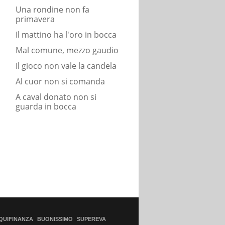
Una rondine non fa
primavera
Il mattino ha l'oro in bocca
Mal comune, mezzo gaudio
Il gioco non vale la candela
Al cuor non si comanda
A caval donato non si
guarda in bocca
QUIFINANZA
BUONISSIMO
SUPEREVA