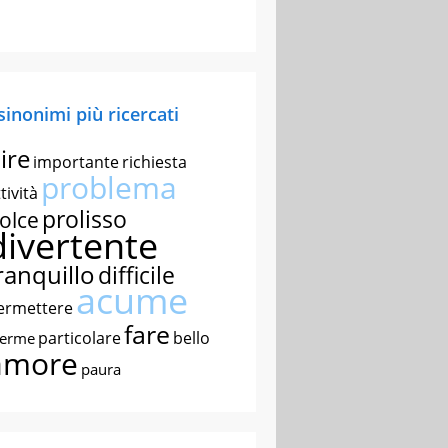
 sinonimi più ricercati
ire
importante
richiesta
problema
tività
prolisso
olce
divertente
ranquillo
difficile
acume
ermettere
fare
particolare
bello
nerme
amore
paura