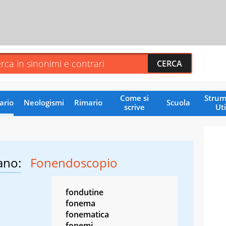
Come si
Strum
ario
Neologismi
Rimario
Scuola
scrive
Uti
ano:
Fonendoscopio
fondutine
fonema
fonematica
fonemi