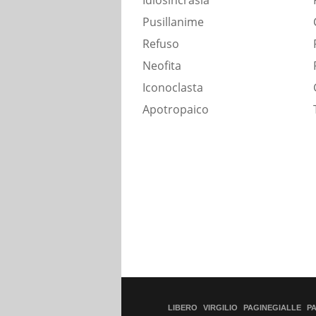
Idiosincrasia
Pusillanime
Refuso
Neofita
Iconoclasta
Apotropaico
LIBERO
VIRGILIO
PAGINEGIALLE
P