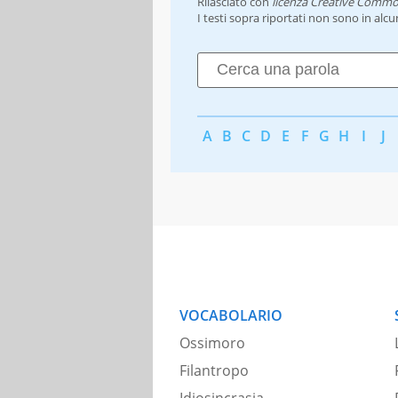
Rilasciato con
licenza Creative Commo
I testi sopra riportati non sono in alc
A
B
C
D
E
F
G
H
I
J
VOCABOLARIO
Ossimoro
Filantropo