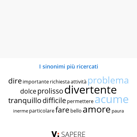
I sinonimi più ricercati
problema
dire
importante
richiesta
attività
divertente
prolisso
dolce
acume
tranquillo
difficile
permettere
amore
fare
particolare
bello
inerme
paura
SAPERE