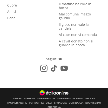
Il mattino ha l'oro in
Cuore
bocca
Amici
Mal comune, mezzo
Bene
gaudio
Il gioco non vale la
candela
Al cuor non si comanda
A caval donato non si
guarda in bocca
Seguici su
LIBERO
VIRGILIO
PAGINEGIALLE
PAGINEGIALLE SHOP
PGCASA
PAGINEBIANCHE
TUTTOCITTÀ
DILEI
SIVIAGGIA
QUIFINANZA
BUONISSIMO
SUPEREVA