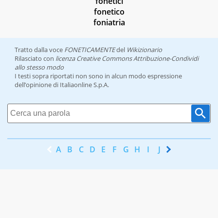
fonetici
fonetico
foniatria
Tratto dalla voce
FONETICAMENTE
del
Wikizionario
Rilasciato con
licenza Creative Commons Attribuzione-Condividi
allo stesso modo
I testi sopra riportati non sono in alcun modo espressione
dell’opinione di Italiaonline S.p.A.
A
B
C
D
E
F
G
H
I
J
K
L
M
N