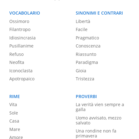
VOCABOLARIO
SINONIMI E CONTRARI
Ossimoro
Libertà
Filantropo
Facile
Idiosincrasia
Pragmatico
Pusillanime
Conoscenza
Refuso
Riassunto
Neofita
Paradigma
Iconoclasta
Gioia
Apotropaico
Tristezza
RIME
PROVERBI
Vita
La verità vien sempre a
galla
Sole
Uomo avvisato, mezzo
Casa
salvato
Mare
Una rondine non fa
primavera
Amore