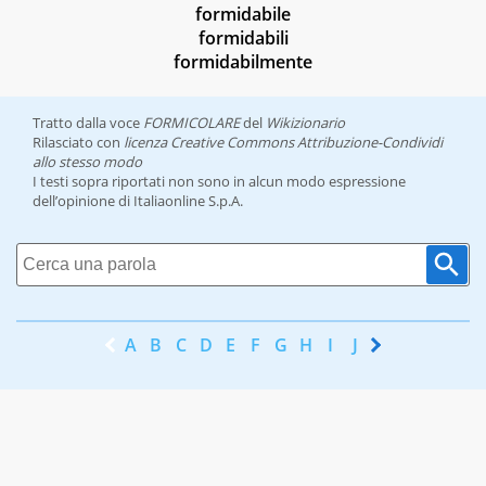
formidabile
formidabili
formidabilmente
Tratto dalla voce
FORMICOLARE
del
Wikizionario
Rilasciato con
licenza Creative Commons Attribuzione-Condividi
allo stesso modo
I testi sopra riportati non sono in alcun modo espressione
dell’opinione di Italiaonline S.p.A.
A
B
C
D
E
F
G
H
I
J
K
L
M
N