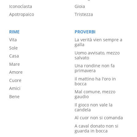
Iconoclasta
Gioia
Apotropaico
Tristezza
RIME
PROVERBI
Vita
La verità vien sempre a
galla
Sole
Uomo avvisato, mezzo
Casa
salvato
Mare
Una rondine non fa
primavera
Amore
Il mattino ha l'oro in
Cuore
bocca
Amici
Mal comune, mezzo
Bene
gaudio
Il gioco non vale la
candela
Al cuor non si comanda
A caval donato non si
guarda in bocca