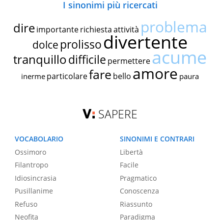
I sinonimi più ricercati
problema
dire
importante
richiesta
attività
divertente
prolisso
dolce
acume
tranquillo
difficile
permettere
amore
fare
particolare
bello
inerme
paura
SAPERE
VOCABOLARIO
SINONIMI E CONTRARI
Ossimoro
Libertà
Filantropo
Facile
Idiosincrasia
Pragmatico
Pusillanime
Conoscenza
Refuso
Riassunto
Neofita
Paradigma