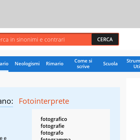
Come si
Strum
ario
Neologismi
Rimario
Scuola
scrive
Uti
ano:
Fotointerprete
fotografico
fotografie
fotografo
e e
fotogramma