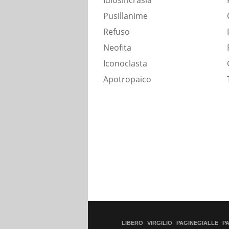
Idiosincrasia
Pusillanime
Refuso
Neofita
Iconoclasta
Apotropaico
LIBERO
VIRGILIO
PAGINEGIALLE
P