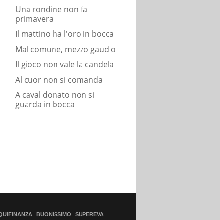
Una rondine non fa
primavera
Il mattino ha l'oro in bocca
Mal comune, mezzo gaudio
Il gioco non vale la candela
Al cuor non si comanda
A caval donato non si
guarda in bocca
QUIFINANZA
BUONISSIMO
SUPEREVA