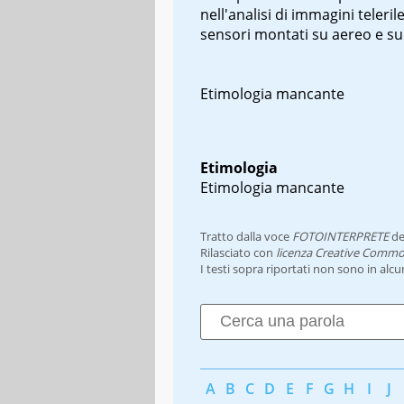
nell'analisi di immagini teleril
sensori montati su aereo e su 
Etimologia mancante
Etimologia
Etimologia mancante
Tratto dalla voce
FOTOINTERPRETE
de
Rilasciato con
licenza Creative Commo
I testi sopra riportati non sono in alc
A
B
C
D
E
F
G
H
I
J