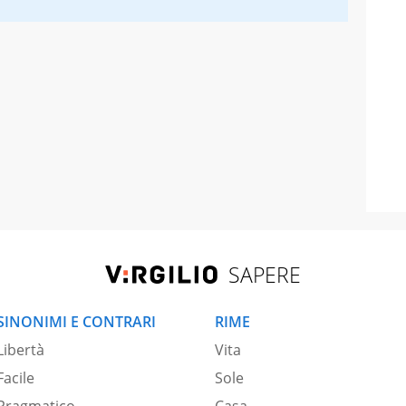
SAPERE
SINONIMI E CONTRARI
RIME
Libertà
Vita
Facile
Sole