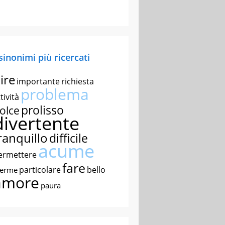
 sinonimi più ricercati
ire
importante
richiesta
problema
tività
prolisso
olce
divertente
ranquillo
difficile
acume
ermettere
fare
particolare
bello
nerme
amore
paura