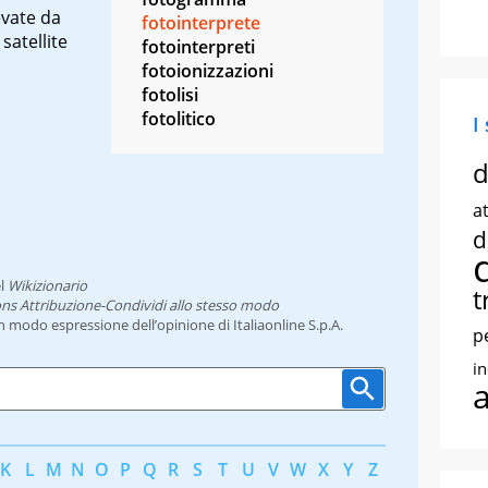
evate da
fotointerprete
satellite
fotointerpreti
fotoionizzazioni
fotolisi
fotolitico
I
d
at
d
l
Wikizionario
t
ns Attribuzione-Condividi allo stesso modo
un modo espressione dell’opinione di Italiaonline S.p.A.
p
i
K
L
M
N
O
P
Q
R
S
T
U
V
W
X
Y
Z