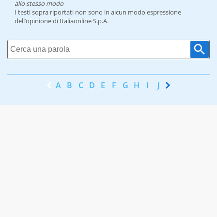
allo stesso modo
I testi sopra riportati non sono in alcun modo espressione
dell’opinione di Italiaonline S.p.A.
A
B
C
D
E
F
G
H
I
J
K
L
M
N