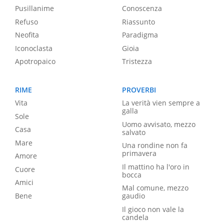
Pusillanime
Conoscenza
Refuso
Riassunto
Neofita
Paradigma
Iconoclasta
Gioia
Apotropaico
Tristezza
RIME
PROVERBI
Vita
La verità vien sempre a
galla
Sole
Uomo avvisato, mezzo
Casa
salvato
Mare
Una rondine non fa
primavera
Amore
Il mattino ha l'oro in
Cuore
bocca
Amici
Mal comune, mezzo
Bene
gaudio
Il gioco non vale la
candela