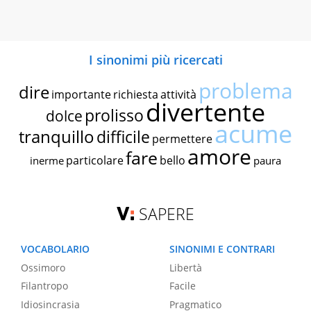
I sinonimi più ricercati
problema
dire
importante
richiesta
attività
divertente
prolisso
dolce
acume
tranquillo
difficile
permettere
amore
fare
particolare
bello
inerme
paura
SAPERE
VOCABOLARIO
SINONIMI E CONTRARI
Ossimoro
Libertà
Filantropo
Facile
Idiosincrasia
Pragmatico