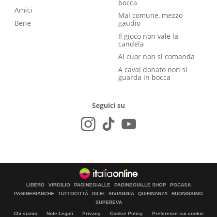
bocca
Amici
Mal comune, mezzo
Bene
gaudio
Il gioco non vale la
candela
Al cuor non si comanda
A caval donato non si
guarda in bocca
Seguici su
LIBERO
VIRGILIO
PAGINEGIALLE
PAGINEGIALLE SHOP
PGCASA
PAGINEBIANCHE
TUTTOCITTÀ
DILEI
SIVIAGGIA
QUIFINANZA
BUONISSIMO
SUPEREVA
Chi siamo
Note Legali
Privacy
Cookie Policy
Preferenze sui cookie