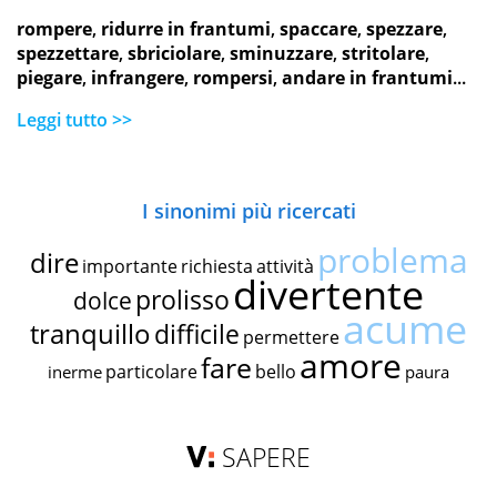
rompere
,
ridurre in frantumi
,
spaccare
,
spezzare
,
spezzettare
,
sbriciolare
,
sminuzzare
,
stritolare
,
piegare
,
infrangere
,
rompersi
,
andare in frantumi
...
Leggi tutto >>
I sinonimi più ricercati
problema
dire
importante
richiesta
attività
divertente
prolisso
dolce
acume
tranquillo
difficile
permettere
amore
fare
particolare
bello
inerme
paura
SAPERE