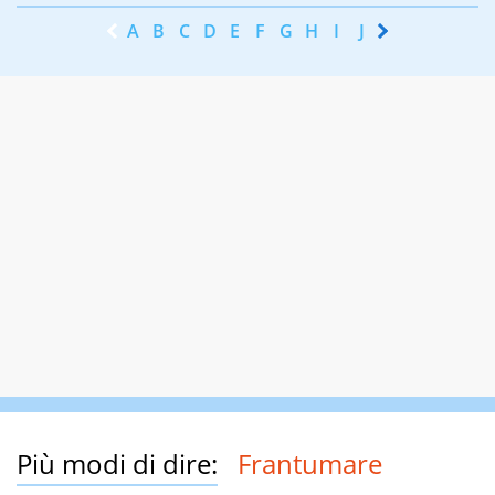
A
B
C
D
E
F
G
H
I
J
K
L
M
N
Più modi di dire:
Frantumare