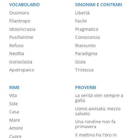
VOCABOLARIO
SINONIMI E CONTRARI
Ossimoro
Libertà
Filantropo
Facile
Idiosincrasia
Pragmatico
Pusillanime
Conoscenza
Refuso
Riassunto
Neofita
Paradigma
Iconoclasta
Gioia
Apotropaico
Tristezza
RIME
PROVERBI
Vita
La verità vien sempre a
galla
Sole
Uomo avvisato, mezzo
Casa
salvato
Mare
Una rondine non fa
primavera
Amore
Il mattino ha l'oro in
Cuore