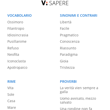
SAPERE
VOCABOLARIO
SINONIMI E CONTRARI
Ossimoro
Libertà
Filantropo
Facile
Idiosincrasia
Pragmatico
Pusillanime
Conoscenza
Refuso
Riassunto
Neofita
Paradigma
Iconoclasta
Gioia
Apotropaico
Tristezza
RIME
PROVERBI
Vita
La verità vien sempre a
galla
Sole
Uomo avvisato, mezzo
Casa
salvato
Mare
Una rondine non fa