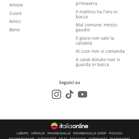
primavera
Amore
Il mattino ha l'oro in
Cuore
bocca
Amici
Mal comune, mezzo
Bene
gaudio
Il gioco non vale la
candela
Al cuor non si comanda
A caval donato non si
guarda in bocca
Seguici su
LIBERO
VIRGILIO
PAGINEGIALLE
PAGINEGIALLE SHOP
PGCASA
PAGINEBIANCHE
TUTTOCITTÀ
DILEI
SIVIAGGIA
QUIFINANZA
BUONISSIMO