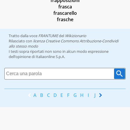
frapposizioni
frasca
frascarello
frasche
Tratto dalla voce
FRANTUME
del
Wikizionario
Rilasciato con
licenza Creative Commons Attribuzione-Condividi
allo stesso modo
I testi sopra riportati non sono in alcun modo espressione
dell’opinione di Italiaonline S.p.A.
A
B
C
D
E
F
G
H
I
J
K
L
M
N