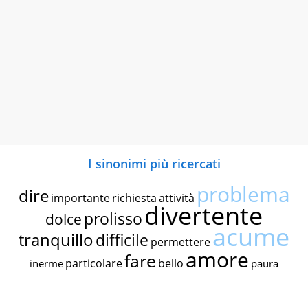
I sinonimi più ricercati
problema
dire
importante
richiesta
attività
divertente
prolisso
dolce
acume
tranquillo
difficile
permettere
amore
fare
particolare
bello
inerme
paura