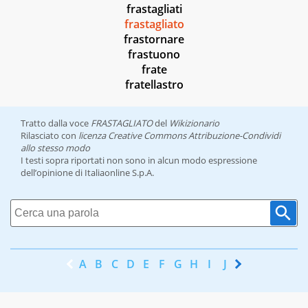
frastagliati
frastagliato
frastornare
frastuono
frate
fratellastro
Tratto dalla voce
FRASTAGLIATO
del
Wikizionario
Rilasciato con
licenza Creative Commons Attribuzione-Condividi
allo stesso modo
I testi sopra riportati non sono in alcun modo espressione
dell’opinione di Italiaonline S.p.A.
A
B
C
D
E
F
G
H
I
J
K
L
M
N