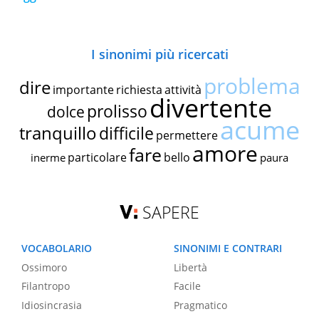
I sinonimi più ricercati
problema
dire
importante
richiesta
attività
divertente
prolisso
dolce
acume
tranquillo
difficile
permettere
amore
fare
particolare
bello
inerme
paura
SAPERE
VOCABOLARIO
SINONIMI E CONTRARI
Ossimoro
Libertà
Filantropo
Facile
Idiosincrasia
Pragmatico