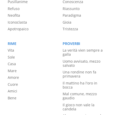
Pusillanime
Conoscenza
Refuso
Riassunto
Neofita
Paradigma
Iconoclasta
Gioia
Apotropaico
Tristezza
RIME
PROVERBI
Vita
La verità vien sempre a
galla
Sole
Uomo avvisato, mezzo
Casa
salvato
Mare
Una rondine non fa
primavera
Amore
Il mattino ha l'oro in
Cuore
bocca
Amici
Mal comune, mezzo
Bene
gaudio
Il gioco non vale la
candela