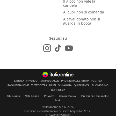
Il gioco non vale la
candela
Al cuor non si comanda
A caval donato non si
guarda in bocca
Seguici su
LIBERO
VIRGILIO
PAGINEGIALLE
PAGINEGIALLE SHOP
PGCASA
PAGINEBIANCHE
TUTTOCITTÀ
DILEI
SIVIAGGIA
QUIFINANZA
BUONISSIMO
SUPEREVA
Chi siamo
Note Legali
Privacy
Cookie Policy
Preferenze sui cookie
Aiuto
© Italiaonline S.p.A. 2026
Direzione e coordinamento di Libero Acquisition S.á r.l.
P. IVA 03970540963