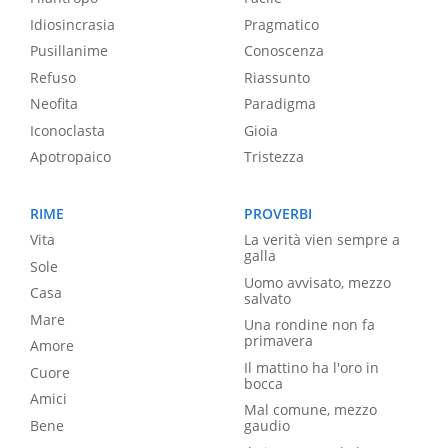
Idiosincrasia
Pragmatico
Pusillanime
Conoscenza
Refuso
Riassunto
Neofita
Paradigma
Iconoclasta
Gioia
Apotropaico
Tristezza
RIME
PROVERBI
Vita
La verità vien sempre a
galla
Sole
Uomo avvisato, mezzo
Casa
salvato
Mare
Una rondine non fa
primavera
Amore
Il mattino ha l'oro in
Cuore
bocca
Amici
Mal comune, mezzo
Bene
gaudio