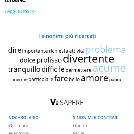
turbare
...
Leggi tutto >>
I sinonimi più ricercati
problema
dire
importante
richiesta
attività
divertente
prolisso
dolce
acume
tranquillo
difficile
permettere
amore
fare
particolare
bello
inerme
paura
SAPERE
VOCABOLARIO
SINONIMI E CONTRARI
Ossimoro
Libertà
Filantropo
Facile