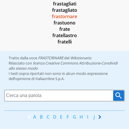
frastagliati
frastagliato
frastornare
frastuono
frate
fratellastro
fratelli
Tratto dalla voce
FRASTORNARE
del
Wikizionario
Rilasciato con
licenza Creative Commons Attribuzione-Condividi
allo stesso modo
I testi sopra riportati non sono in alcun modo espressione
dell’opinione di Italiaonline S.p.A.
A
B
C
D
E
F
G
H
I
J
K
L
M
N