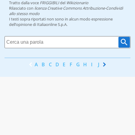
Tratto dalla voce
FRIGGIBILI
del
Wikizionario
Rilasciato con
licenza Creative Commons Attribuzione-Condividi
allo stesso modo
I testi sopra riportati non sono in alcun modo espressione
dell’opinione di Italiaonline S.p.A.
A
B
C
D
E
F
G
H
I
J
K
L
M
N