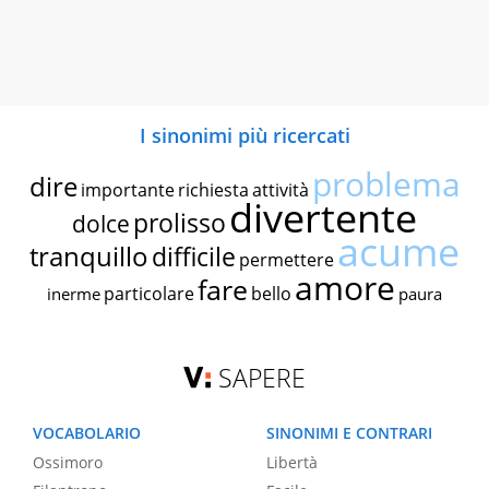
I sinonimi più ricercati
problema
dire
importante
richiesta
attività
divertente
prolisso
dolce
acume
tranquillo
difficile
permettere
amore
fare
particolare
bello
inerme
paura
SAPERE
VOCABOLARIO
SINONIMI E CONTRARI
Ossimoro
Libertà