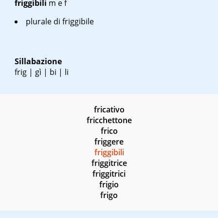
friggibili
m
e
f
plurale di friggibile
Sillabazione
frig | gì | bi | li
fricativo
fricchettone
frico
friggere
friggibili
friggitrice
friggitrici
frigio
frigo