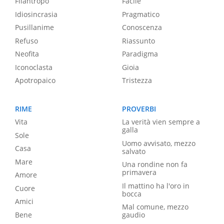
Filantropo
Facile
Idiosincrasia
Pragmatico
Pusillanime
Conoscenza
Refuso
Riassunto
Neofita
Paradigma
Iconoclasta
Gioia
Apotropaico
Tristezza
RIME
PROVERBI
Vita
La verità vien sempre a
galla
Sole
Uomo avvisato, mezzo
Casa
salvato
Mare
Una rondine non fa
primavera
Amore
Il mattino ha l'oro in
Cuore
bocca
Amici
Mal comune, mezzo
Bene
gaudio