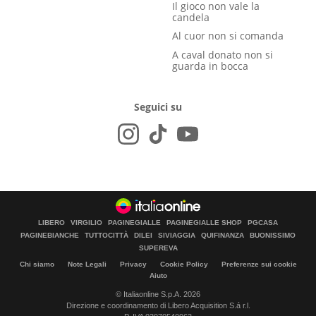
Il gioco non vale la
candela
Al cuor non si comanda
A caval donato non si
guarda in bocca
Seguici su
LIBERO
VIRGILIO
PAGINEGIALLE
PAGINEGIALLE SHOP
PGCASA
PAGINEBIANCHE
TUTTOCITTÀ
DILEI
SIVIAGGIA
QUIFINANZA
BUONISSIMO
SUPEREVA
Chi siamo
Note Legali
Privacy
Cookie Policy
Preferenze sui cookie
Aiuto
© Italiaonline S.p.A. 2026
Direzione e coordinamento di Libero Acquisition S.á r.l.