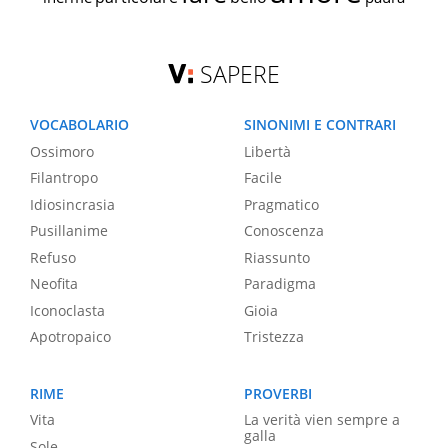
SAPERE
VOCABOLARIO
SINONIMI E CONTRARI
Ossimoro
Libertà
Filantropo
Facile
Idiosincrasia
Pragmatico
Pusillanime
Conoscenza
Refuso
Riassunto
Neofita
Paradigma
Iconoclasta
Gioia
Apotropaico
Tristezza
RIME
PROVERBI
Vita
La verità vien sempre a
galla
Sole