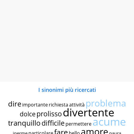
I sinonimi più ricercati
problema
dire
importante
richiesta
attività
divertente
prolisso
dolce
acume
tranquillo
difficile
permettere
amore
fare
particolare
bello
inerme
paura