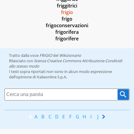
friggitrici
frigio
frigo
frigoconservazioni
frigorifera
frigorifere
Tratto dalla voce
FRIGIO
del
Wikizionario
Rilasciato con
licenza Creative Commons Attribuzione-Condividi
allo stesso modo
I testi sopra riportati non sono in alcun modo espressione
dell’opinione di Italiaonline S.p.A.
A
B
C
D
E
F
G
H
I
J
K
L
M
N