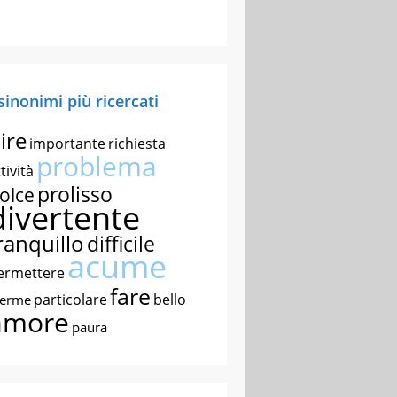
 sinonimi più ricercati
ire
importante
richiesta
problema
tività
prolisso
olce
divertente
ranquillo
difficile
acume
ermettere
fare
particolare
bello
nerme
amore
paura