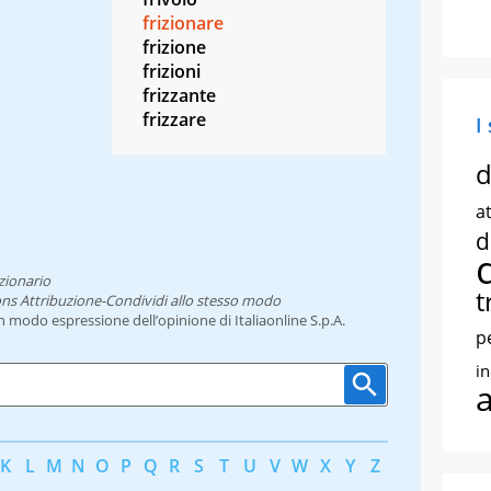
frizionare
frizione
frizioni
frizzante
frizzare
I
d
at
d
zionario
t
ns Attribuzione-Condividi allo stesso modo
un modo espressione dell’opinione di Italiaonline S.p.A.
p
i
K
L
M
N
O
P
Q
R
S
T
U
V
W
X
Y
Z