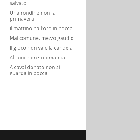
salvato
Una rondine non fa
primavera
Il mattino ha l'oro in bocca
Mal comune, mezzo gaudio
Il gioco non vale la candela
Al cuor non si comanda
A caval donato non si
guarda in bocca