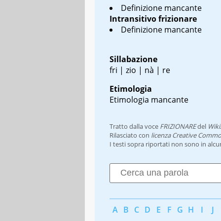
Definizione mancante
Intransitivo
frizionare
Definizione mancante
Sillabazione
fri | zio | nà | re
Etimologia
Etimologia mancante
Tratto dalla voce
FRIZIONARE
del
Wiki
Rilasciato con
licenza Creative Commo
I testi sopra riportati non sono in alc
A
B
C
D
E
F
G
H
I
J