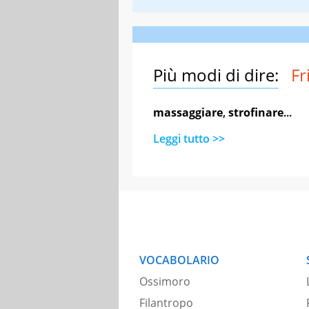
Più modi di dire:
Fr
massaggiare
,
strofinare
...
Leggi tutto >>
VOCABOLARIO
Ossimoro
Filantropo