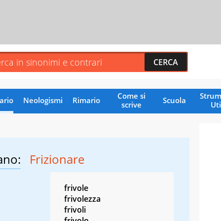
Come si
Strum
ario
Neologismi
Rimario
Scuola
scrive
Uti
ano:
Frizionare
frivole
frivolezza
frivoli
frivolo