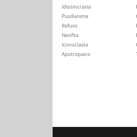
Idiosincrasia
Pusillanime
Refuso
Neofita
Iconoclasta
Apotropaico