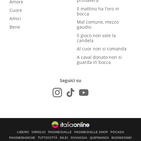
primavera
Amore
Il mattino ha l'oro in
Cuore
bocca
Amici
Mal comune, mezzo
Bene
gaudio
Il gioco non vale la
candela
Al cuor non si comanda
A caval donato non si
guarda in bocca
Seguici su
LIBERO
VIRGILIO
PAGINEGIALLE
PAGINEGIALLE SHOP
PGCASA
PAGINEBIANCHE
TUTTOCITTÀ
DILEI
SIVIAGGIA
QUIFINANZA
BUONISSIMO