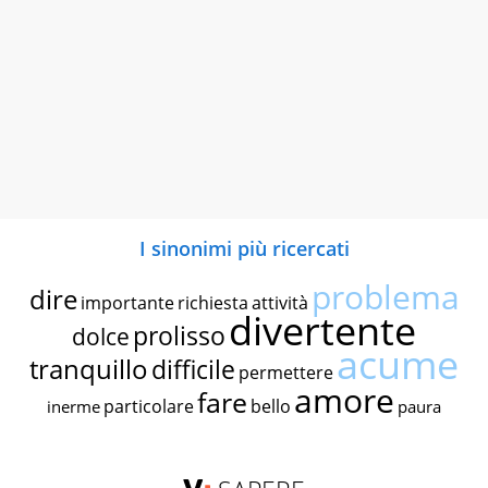
I sinonimi più ricercati
problema
dire
importante
richiesta
attività
divertente
prolisso
dolce
acume
tranquillo
difficile
permettere
amore
fare
particolare
bello
inerme
paura