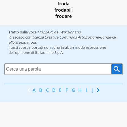
froda
frodabili
frodare
Tratto dalla voce
FRIZZARE
del
Wikizionario
Rilasciato con
licenza Creative Commons Attribuzione-Condividi
allo stesso modo
I testi sopra riportati non sono in alcun modo espressione
dell’opinione di Italiaonline S.p.A.
A
B
C
D
E
F
G
H
I
J
K
L
M
N