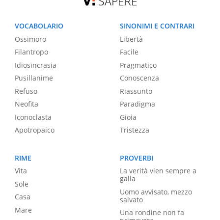
SAPERE
VOCABOLARIO
SINONIMI E CONTRARI
Ossimoro
Libertà
Filantropo
Facile
Idiosincrasia
Pragmatico
Pusillanime
Conoscenza
Refuso
Riassunto
Neofita
Paradigma
Iconoclasta
Gioia
Apotropaico
Tristezza
RIME
PROVERBI
Vita
La verità vien sempre a
galla
Sole
Uomo avvisato, mezzo
Casa
salvato
Mare
Una rondine non fa