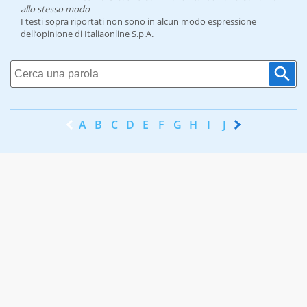
allo stesso modo
I testi sopra riportati non sono in alcun modo espressione
dell’opinione di Italiaonline S.p.A.
A
B
C
D
E
F
G
H
I
J
K
L
M
N