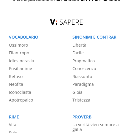
SAPERE
VOCABOLARIO
SINONIMI E CONTRARI
Ossimoro
Libertà
Filantropo
Facile
Idiosincrasia
Pragmatico
Pusillanime
Conoscenza
Refuso
Riassunto
Neofita
Paradigma
Iconoclasta
Gioia
Apotropaico
Tristezza
RIME
PROVERBI
Vita
La verità vien sempre a
galla
Sole