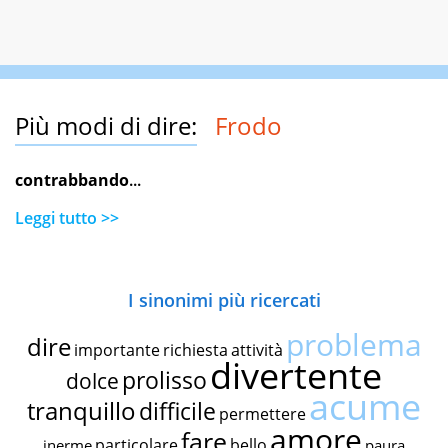
Più modi di dire:
Frodo
contrabbando
...
Leggi tutto >>
I sinonimi più ricercati
problema
dire
importante
richiesta
attività
divertente
prolisso
dolce
acume
tranquillo
difficile
permettere
amore
fare
particolare
bello
inerme
paura