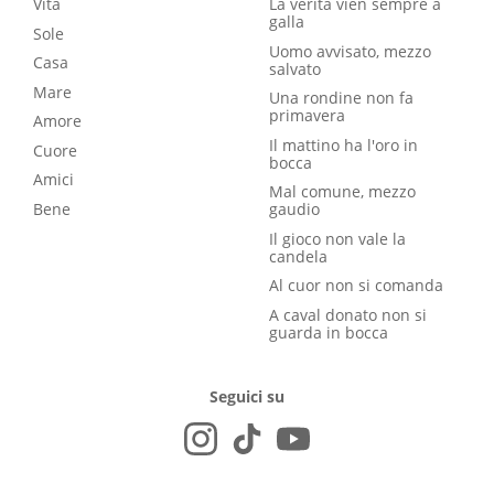
Vita
La verità vien sempre a
galla
Sole
Uomo avvisato, mezzo
Casa
salvato
Mare
Una rondine non fa
primavera
Amore
Il mattino ha l'oro in
Cuore
bocca
Amici
Mal comune, mezzo
Bene
gaudio
Il gioco non vale la
candela
Al cuor non si comanda
A caval donato non si
guarda in bocca
Seguici su