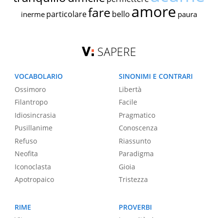
amore
fare
particolare
bello
inerme
paura
SAPERE
VOCABOLARIO
SINONIMI E CONTRARI
Ossimoro
Libertà
Filantropo
Facile
Idiosincrasia
Pragmatico
Pusillanime
Conoscenza
Refuso
Riassunto
Neofita
Paradigma
Iconoclasta
Gioia
Apotropaico
Tristezza
RIME
PROVERBI