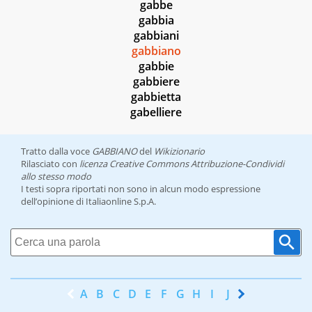
gabbe
gabbia
gabbiani
gabbiano
gabbie
gabbiere
gabbietta
gabelliere
Tratto dalla voce
GABBIANO
del
Wikizionario
Rilasciato con
licenza Creative Commons Attribuzione-Condividi
allo stesso modo
I testi sopra riportati non sono in alcun modo espressione
dell’opinione di Italiaonline S.p.A.
A
B
C
D
E
F
G
H
I
J
K
L
M
N