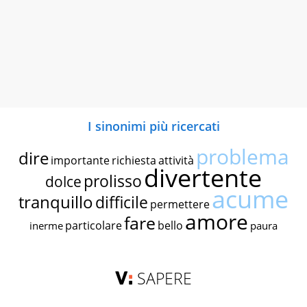
I sinonimi più ricercati
problema
dire
importante
richiesta
attività
divertente
prolisso
dolce
acume
tranquillo
difficile
permettere
amore
fare
particolare
bello
inerme
paura
SAPERE