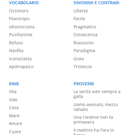
VOCABOLARIO
SINONIMI E CONTRARI
Ossimoro
Libertà
Filantropo
Facile
Idiosincrasia
Pragmatico
Pusillanime
Conoscenza
Refuso
Riassunto
Neofita
Paradigma
Iconoclasta
Gioia
Apotropaico
Tristezza
RIME
PROVERBI
Vita
La verità vien sempre a
galla
Sole
Uomo avvisato, mezzo
Casa
salvato
Mare
Una rondine non fa
primavera
Amore
Il mattino ha l'oro in
Cuore
bocca