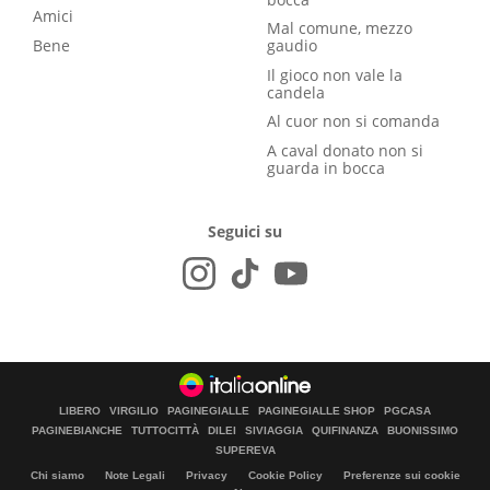
Amici
Mal comune, mezzo
Bene
gaudio
Il gioco non vale la
candela
Al cuor non si comanda
A caval donato non si
guarda in bocca
Seguici su
LIBERO
VIRGILIO
PAGINEGIALLE
PAGINEGIALLE SHOP
PGCASA
PAGINEBIANCHE
TUTTOCITTÀ
DILEI
SIVIAGGIA
QUIFINANZA
BUONISSIMO
SUPEREVA
Chi siamo
Note Legali
Privacy
Cookie Policy
Preferenze sui cookie