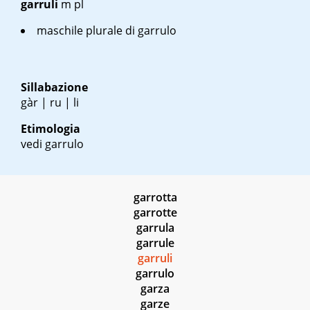
garruli
m pl
maschile plurale di garrulo
Sillabazione
gàr | ru | li
Etimologia
vedi garrulo
garrotta
garrotte
garrula
garrule
garruli
garrulo
garza
garze