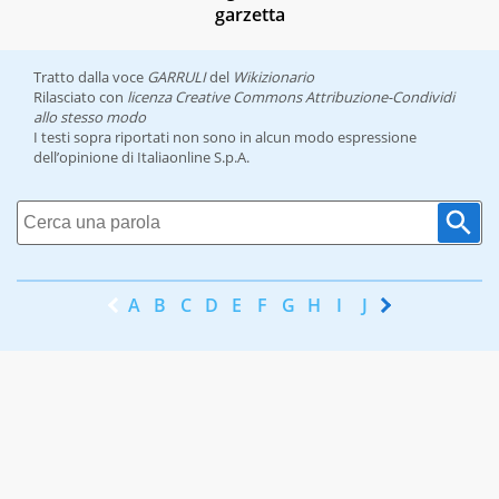
garzetta
Tratto dalla voce
GARRULI
del
Wikizionario
Rilasciato con
licenza Creative Commons Attribuzione-Condividi
allo stesso modo
I testi sopra riportati non sono in alcun modo espressione
dell’opinione di Italiaonline S.p.A.
A
B
C
D
E
F
G
H
I
J
K
L
M
N