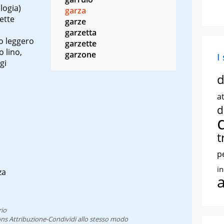
logia)
garza
rette
garze
garzetta
o leggero
garzette
o lino,
garzone
I
gi
d
at
d
t
p
i
za
rio
ns Attribuzione-Condividi allo stesso modo