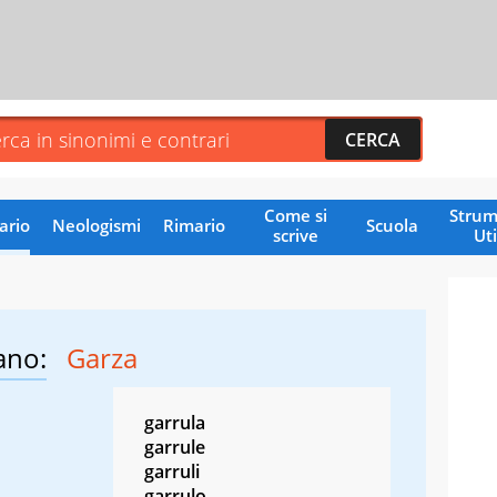
Come si
Strum
ario
Neologismi
Rimario
Scuola
scrive
Uti
ano:
Garza
garrula
garrule
garruli
garrulo