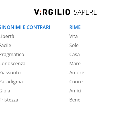
SAPERE
SINONIMI E CONTRARI
RIME
Libertà
Vita
Facile
Sole
Pragmatico
Casa
Conoscenza
Mare
Riassunto
Amore
Paradigma
Cuore
Gioia
Amici
Tristezza
Bene