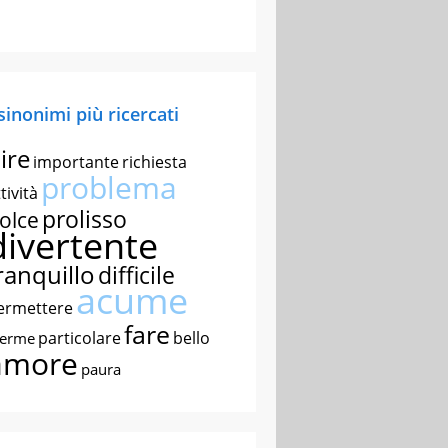
 sinonimi più ricercati
ire
importante
richiesta
problema
tività
prolisso
olce
divertente
ranquillo
difficile
acume
ermettere
fare
particolare
bello
nerme
amore
paura