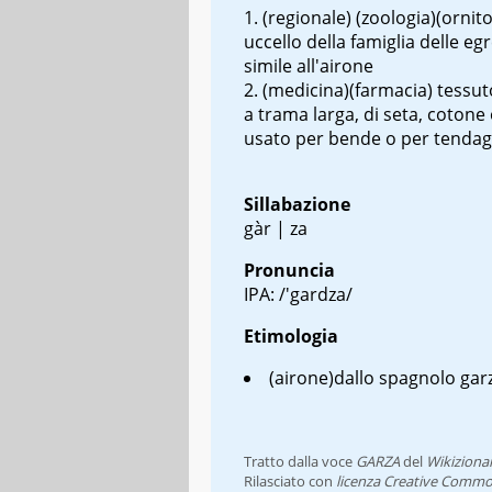
(regionale) (zoologia)(ornito
uccello della famiglia delle eg
simile all'airone
(medicina)(farmacia) tessut
a trama larga, di seta, cotone 
usato per bende o per tendag
Sillabazione
gàr | za
Pronuncia
IPA: /'gardza/
Etimologia
(airone)
dallo spagnolo
gar
Tratto dalla voce
GARZA
del
Wikiziona
Rilasciato con
licenza Creative Commo