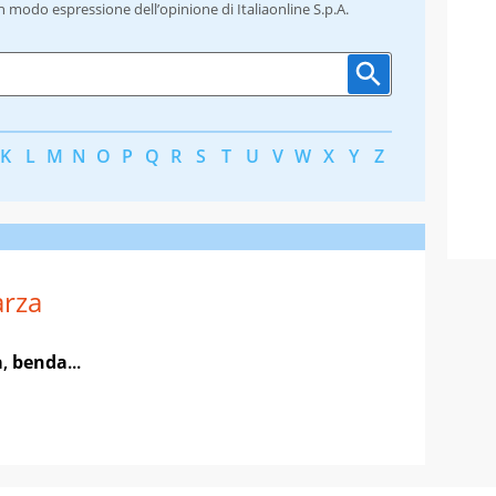
un modo espressione dell’opinione di Italiaonline S.p.A.
K
L
M
N
O
P
Q
R
S
T
U
V
W
X
Y
Z
rza
a
,
benda
...