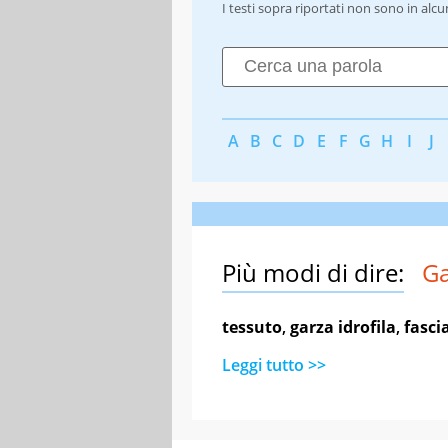
I testi sopra riportati non sono in alc
A
B
C
D
E
F
G
H
I
J
Più modi di dire:
Ga
tessuto
,
garza idrofila
,
fasci
Leggi tutto >>