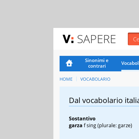
SAPERE
Sinonimi e
Vocabol
contrari
HOME
VOCABOLARIO
Dal vocabolario itali
Sostantivo
garza
f sing
(plurale: garze)