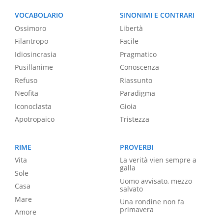
VOCABOLARIO
SINONIMI E CONTRARI
Ossimoro
Libertà
Filantropo
Facile
Idiosincrasia
Pragmatico
Pusillanime
Conoscenza
Refuso
Riassunto
Neofita
Paradigma
Iconoclasta
Gioia
Apotropaico
Tristezza
RIME
PROVERBI
Vita
La verità vien sempre a
galla
Sole
Uomo avvisato, mezzo
Casa
salvato
Mare
Una rondine non fa
primavera
Amore