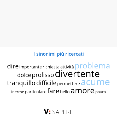
I sinonimi più ricercati
problema
dire
importante
richiesta
attività
divertente
prolisso
dolce
acume
tranquillo
difficile
permettere
amore
fare
particolare
bello
inerme
paura
SAPERE