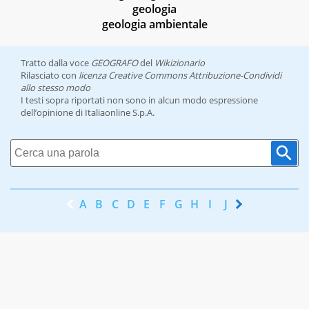
geologia
geologia ambientale
Tratto dalla voce
GEOGRAFO
del
Wikizionario
Rilasciato con
licenza Creative Commons Attribuzione-Condividi
allo stesso modo
I testi sopra riportati non sono in alcun modo espressione
dell’opinione di Italiaonline S.p.A.
A
B
C
D
E
F
G
H
I
J
K
L
M
N