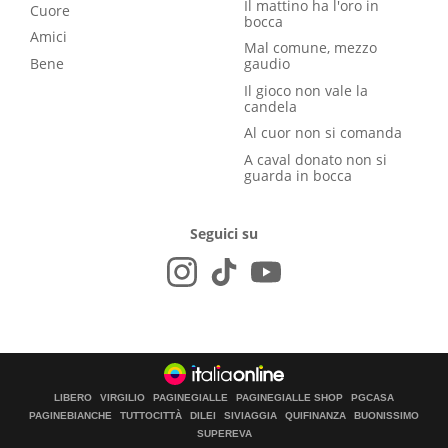
Il mattino ha l'oro in
Cuore
bocca
Amici
Mal comune, mezzo
Bene
gaudio
Il gioco non vale la
candela
Al cuor non si comanda
A caval donato non si
guarda in bocca
Seguici su
LIBERO
VIRGILIO
PAGINEGIALLE
PAGINEGIALLE SHOP
PGCASA
PAGINEBIANCHE
TUTTOCITTÀ
DILEI
SIVIAGGIA
QUIFINANZA
BUONISSIMO
SUPEREVA