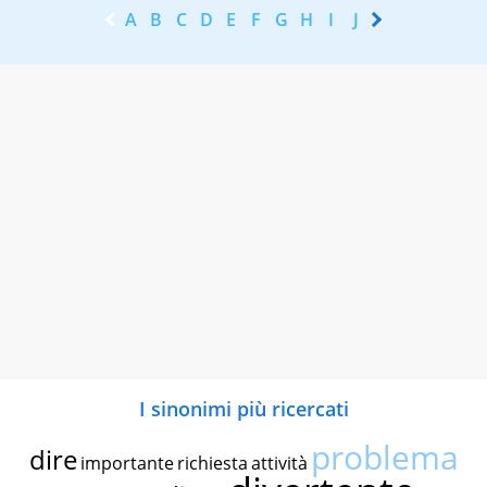
A
B
C
D
E
F
G
H
I
J
K
L
M
N
I sinonimi più ricercati
problema
dire
importante
richiesta
attività