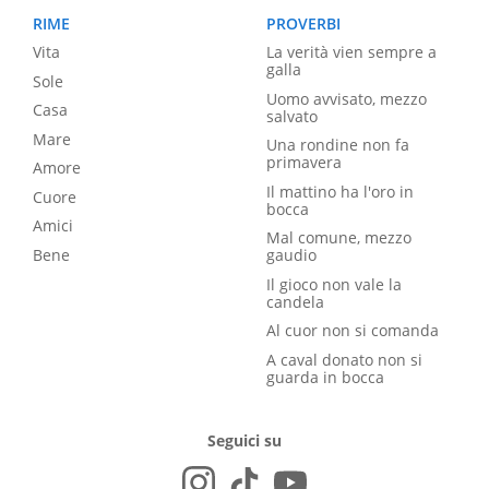
RIME
PROVERBI
Vita
La verità vien sempre a
galla
Sole
Uomo avvisato, mezzo
Casa
salvato
Mare
Una rondine non fa
primavera
Amore
Il mattino ha l'oro in
Cuore
bocca
Amici
Mal comune, mezzo
Bene
gaudio
Il gioco non vale la
candela
Al cuor non si comanda
A caval donato non si
guarda in bocca
Seguici su