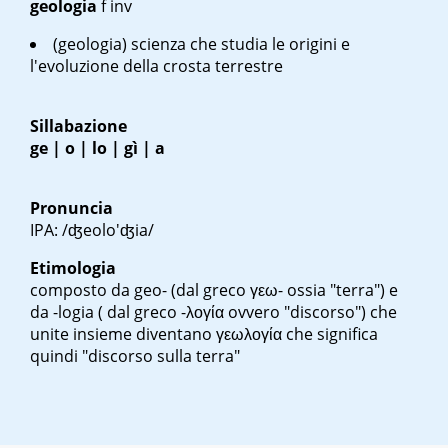
geologia
f inv
(geologia) scienza che studia le origini e
l'evoluzione della crosta terrestre
Sillabazione
ge | o | lo | gì | a
Pronuncia
IPA: /ʤeolo'ʤia/
Etimologia
composto da geo- (dal greco
γεω-
ossia "terra") e
da -logia ( dal greco
-λογία
ovvero "discorso") che
unite insieme diventano
γεωλογία
che significa
quindi "discorso sulla terra"