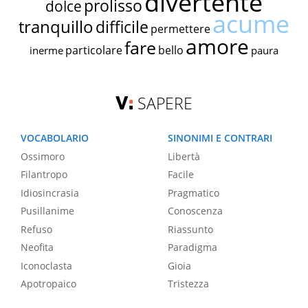
divertente
prolisso
dolce
acume
tranquillo
difficile
permettere
amore
fare
particolare
bello
inerme
paura
SAPERE
VOCABOLARIO
SINONIMI E CONTRARI
Ossimoro
Libertà
Filantropo
Facile
Idiosincrasia
Pragmatico
Pusillanime
Conoscenza
Refuso
Riassunto
Neofita
Paradigma
Iconoclasta
Gioia
Apotropaico
Tristezza