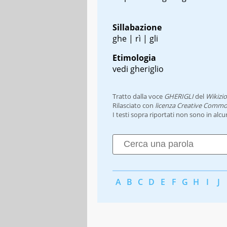
Sillabazione
ghe | rì | gli
Etimologia
vedi gheriglio
Tratto dalla voce
GHERIGLI
del
Wikizi
Rilasciato con
licenza Creative Commo
I testi sopra riportati non sono in alc
A
B
C
D
E
F
G
H
I
J