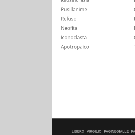
Idiosincrasia
Pusillanime
Refuso
Neofita
Iconoclasta
Apotropaico
LIBERO
VIRGILIO
PAGINEGIALLE
P