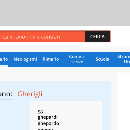
Come si
Strum
ario
Neologismi
Rimario
Scuola
scrive
Uti
ano:
Gherigli
gg
ghepardi
ghepardo
gheppi