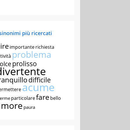
 sinonimi più ricercati
ire
importante
richiesta
problema
tività
prolisso
olce
divertente
ranquillo
difficile
acume
ermettere
fare
particolare
bello
nerme
amore
paura