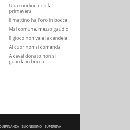
Una rondine non fa
primavera
Il mattino ha l'oro in bocca
Mal comune, mezzo gaudio
Il gioco non vale la candela
Al cuor non si comanda
A caval donato non si
guarda in bocca
QUIFINANZA
BUONISSIMO
SUPEREVA