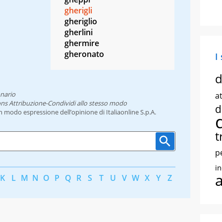
gherigli
gheriglio
gherlini
ghermire
gheronato
I
d
onario
at
ns Attribuzione-Condividi allo stesso modo
d
un modo espressione dell’opinione di Italiaonline S.p.A.
t
p
i
K
L
M
N
O
P
Q
R
S
T
U
V
W
X
Y
Z