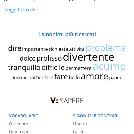
Leggi tutto >>
I sinonimi più ricercati
problema
dire
importante
richiesta
attività
divertente
prolisso
dolce
acume
tranquillo
difficile
permettere
amore
fare
particolare
bello
inerme
paura
SAPERE
VOCABOLARIO
SINONIMI E CONTRARI
Ossimoro
Libertà
Filantropo
Facile