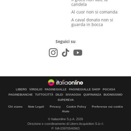
candela
Al cuor non si comanda
A caval donato non si
guarda in bocca
Seguici su
LIBERO
VIRGILIO
PAGINEGIALLE
PAGINEGIALLE SHOP
PGCASA
PAGINEBIANCHE
TUTTOCITTÀ
DILEI
SIVIAGGIA
QUIFINANZA
BUONISSIMO
SUPEREVA
Chi siamo
Note Legali
Privacy
Cookie Policy
Preferenze sui cookie
Aiuto
© Italiaonline S.p.A. 2026
Direzione e coordinamento di Libero Acquisition S.á r.l.
P. IVA 03970540963