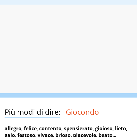
Più modi di dire:
Giocondo
allegro
,
felice
,
contento
,
spensierato
,
gioioso
,
lieto
,
gaio
,
festoso
,
vivace
,
brioso
,
piacevole
,
beato
...