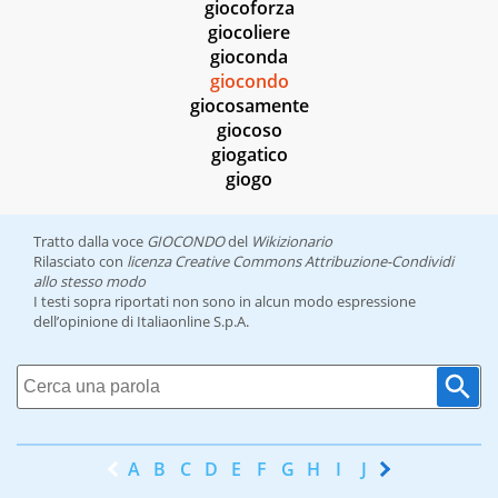
giocoforza
giocoliere
gioconda
giocondo
giocosamente
giocoso
giogatico
giogo
Tratto dalla voce
GIOCONDO
del
Wikizionario
Rilasciato con
licenza Creative Commons Attribuzione-Condividi
allo stesso modo
I testi sopra riportati non sono in alcun modo espressione
dell’opinione di Italiaonline S.p.A.
A
B
C
D
E
F
G
H
I
J
K
L
M
N