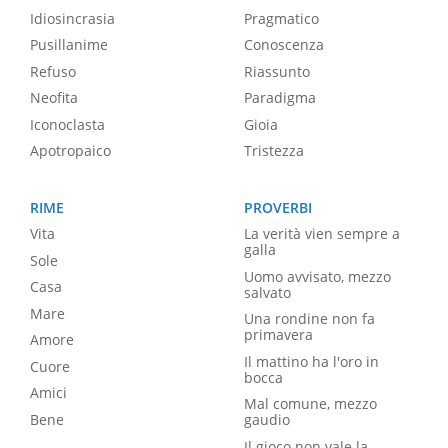
Idiosincrasia
Pragmatico
Pusillanime
Conoscenza
Refuso
Riassunto
Neofita
Paradigma
Iconoclasta
Gioia
Apotropaico
Tristezza
RIME
PROVERBI
Vita
La verità vien sempre a
galla
Sole
Uomo avvisato, mezzo
Casa
salvato
Mare
Una rondine non fa
primavera
Amore
Il mattino ha l'oro in
Cuore
bocca
Amici
Mal comune, mezzo
Bene
gaudio
Il gioco non vale la