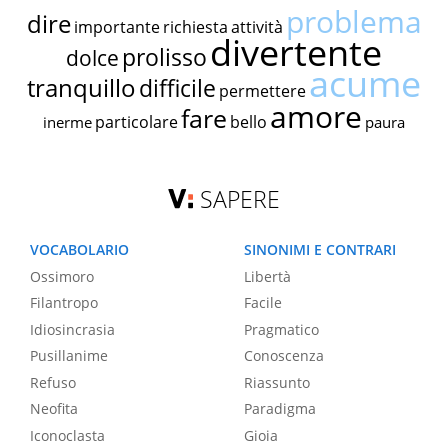
problema
dire
importante
richiesta
attività
divertente
prolisso
dolce
acume
tranquillo
difficile
permettere
amore
fare
particolare
bello
inerme
paura
SAPERE
VOCABOLARIO
SINONIMI E CONTRARI
Ossimoro
Libertà
Filantropo
Facile
Idiosincrasia
Pragmatico
Pusillanime
Conoscenza
Refuso
Riassunto
Neofita
Paradigma
Iconoclasta
Gioia