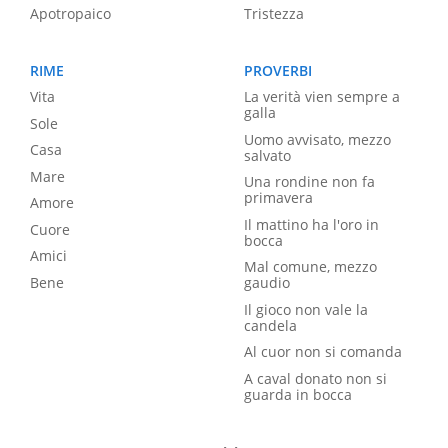
Apotropaico
Tristezza
RIME
PROVERBI
Vita
La verità vien sempre a
galla
Sole
Uomo avvisato, mezzo
Casa
salvato
Mare
Una rondine non fa
primavera
Amore
Il mattino ha l'oro in
Cuore
bocca
Amici
Mal comune, mezzo
Bene
gaudio
Il gioco non vale la
candela
Al cuor non si comanda
A caval donato non si
guarda in bocca