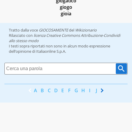
giogatico
giogo
gioia
Tratto dalla voce
GIOCOSAMENTE
del
Wikizionario
Rilasciato con
licenza Creative Commons Attribuzione-Condividi
allo stesso modo
I testi sopra riportati non sono in alcun modo espressione
dell’opinione di Italiaonline S.p.A.
A
B
C
D
E
F
G
H
I
J
K
L
M
N