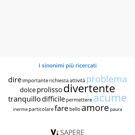
I sinonimi più ricercati
problema
dire
importante
richiesta
attività
divertente
prolisso
dolce
acume
tranquillo
difficile
permettere
amore
fare
particolare
bello
inerme
paura
SAPERE