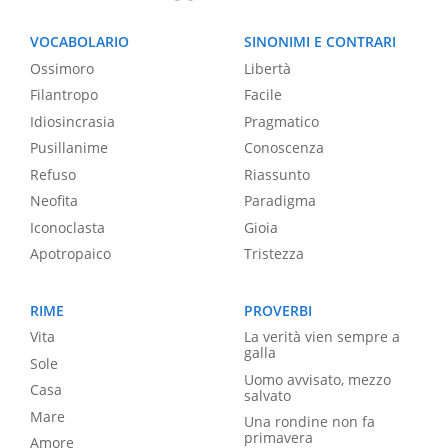
VOCABOLARIO
SINONIMI E CONTRARI
Ossimoro
Libertà
Filantropo
Facile
Idiosincrasia
Pragmatico
Pusillanime
Conoscenza
Refuso
Riassunto
Neofita
Paradigma
Iconoclasta
Gioia
Apotropaico
Tristezza
RIME
PROVERBI
Vita
La verità vien sempre a
galla
Sole
Uomo avvisato, mezzo
Casa
salvato
Mare
Una rondine non fa
primavera
Amore