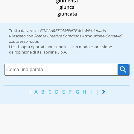
giumenta
giunca
giuncata
Tratto dalla voce
GIULLARESCAMENTE
del
Wikizionario
Rilasciato con
licenza Creative Commons Attribuzione-Condividi
allo stesso modo
I testi sopra riportati non sono in alcun modo espressione
dell’opinione di Italiaonline S.p.A.
A
B
C
D
E
F
G
H
I
J
K
L
M
N