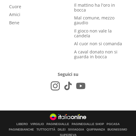
Il mattino ha l'oro in
Cuore
bocca
Amici
Mal comune, mezzo
Bene
gaudio
Il gioco non vale la
candela
Al cuor non si comanda
A caval donato non si
guarda in bocca
Seguici su
LIBERO
VIRGILIO
PAGINEGIALLE
PAGINEGIALLE SHOP
PGCASA
PAGINEBIANCHE
TUTTOCITTÀ
DILEI
SIVIAGGIA
QUIFINANZA
BUONISSIMO
SUPEREVA