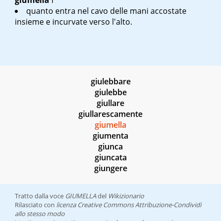
giumella
f
quanto entra nel cavo delle mani accostate
insieme e incurvate verso l'alto.
giulebbare
giulebbe
giullare
giullarescamente
giumella
giumenta
giunca
giuncata
giungere
Tratto dalla voce
GIUMELLA
del
Wikizionario
Rilasciato con
licenza Creative Commons Attribuzione-Condividi
allo stesso modo