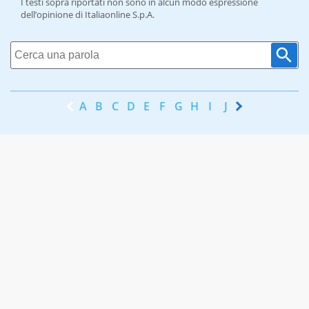
I testi sopra riportati non sono in alcun modo espressione
dell’opinione di Italiaonline S.p.A.
A
B
C
D
E
F
G
H
I
J
K
L
M
N