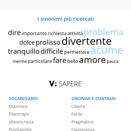
I sinonimi più ricercati
problema
dire
importante
richiesta
attività
divertente
prolisso
dolce
acume
tranquillo
difficile
permettere
amore
fare
particolare
bello
inerme
paura
SAPERE
VOCABOLARIO
SINONIMI E CONTRARI
Ossimoro
Libertà
Filantropo
Facile
Idiosincrasia
Pragmatico
Pusillanime
Conoscenza