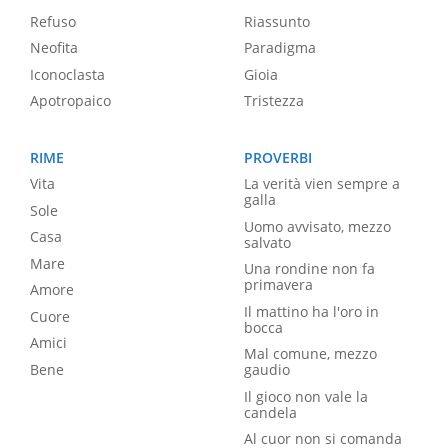
Refuso
Riassunto
Neofita
Paradigma
Iconoclasta
Gioia
Apotropaico
Tristezza
RIME
PROVERBI
Vita
La verità vien sempre a
galla
Sole
Uomo avvisato, mezzo
Casa
salvato
Mare
Una rondine non fa
primavera
Amore
Il mattino ha l'oro in
Cuore
bocca
Amici
Mal comune, mezzo
Bene
gaudio
Il gioco non vale la
candela
Al cuor non si comanda