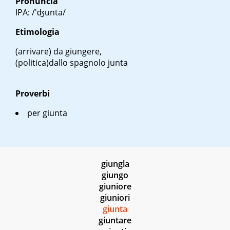
Pronuncia
IPA: /'ʤunta/
Etimologia
(arrivare)
da giungere,
(politica)dallo spagnolo
junta
Proverbi
per giunta
giungla
giungo
giuniore
giuniori
giunta
giuntare