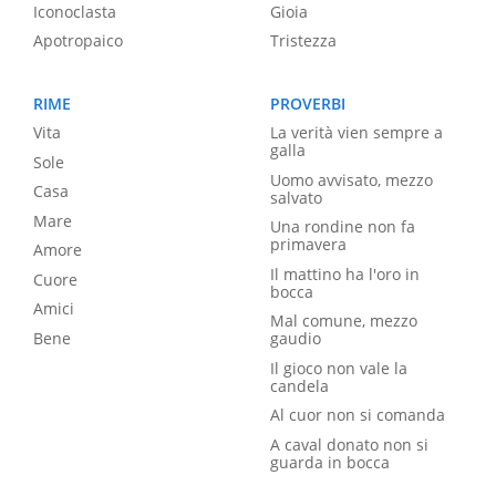
Iconoclasta
Gioia
Apotropaico
Tristezza
RIME
PROVERBI
Vita
La verità vien sempre a
galla
Sole
Uomo avvisato, mezzo
Casa
salvato
Mare
Una rondine non fa
primavera
Amore
Il mattino ha l'oro in
Cuore
bocca
Amici
Mal comune, mezzo
Bene
gaudio
Il gioco non vale la
candela
Al cuor non si comanda
A caval donato non si
guarda in bocca