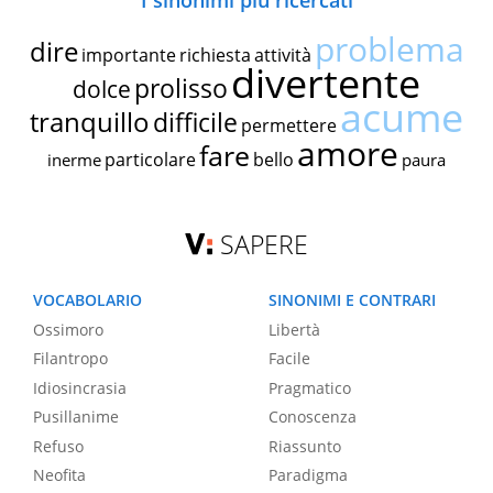
I sinonimi più ricercati
problema
dire
importante
richiesta
attività
divertente
prolisso
dolce
acume
tranquillo
difficile
permettere
amore
fare
particolare
bello
inerme
paura
SAPERE
VOCABOLARIO
SINONIMI E CONTRARI
Ossimoro
Libertà
Filantropo
Facile
Idiosincrasia
Pragmatico
Pusillanime
Conoscenza
Refuso
Riassunto
Neofita
Paradigma