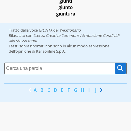
giunti
giunto
giuntura
Tratto dalla voce
GIUNTA
del
Wikizionario
Rilasciato con
licenza Creative Commons Attribuzione-Condividi
allo stesso modo
I testi sopra riportati non sono in alcun modo espressione
dell’opinione di Italiaonline S.p.A.
A
B
C
D
E
F
G
H
I
J
K
L
M
N