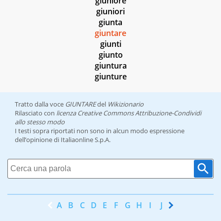
giuniore
giuniori
giunta
giuntare
giunti
giunto
giuntura
giunture
Tratto dalla voce
GIUNTARE
del
Wikizionario
Rilasciato con
licenza Creative Commons Attribuzione-Condividi
allo stesso modo
I testi sopra riportati non sono in alcun modo espressione
dell’opinione di Italiaonline S.p.A.
A
B
C
D
E
F
G
H
I
J
K
L
M
N