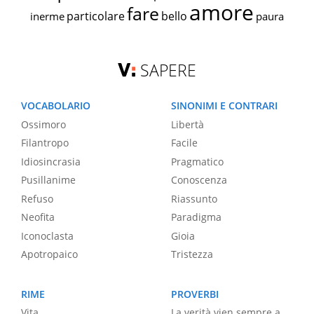
amore
fare
particolare
bello
inerme
paura
SAPERE
VOCABOLARIO
SINONIMI E CONTRARI
Ossimoro
Libertà
Filantropo
Facile
Idiosincrasia
Pragmatico
Pusillanime
Conoscenza
Refuso
Riassunto
Neofita
Paradigma
Iconoclasta
Gioia
Apotropaico
Tristezza
RIME
PROVERBI
Vita
La verità vien sempre a