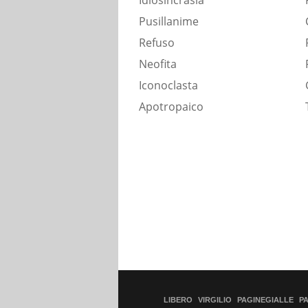
Idiosincrasia
Pusillanime
Refuso
Neofita
Iconoclasta
Apotropaico
LIBERO
VIRGILIO
PAGINEGIALLE
P