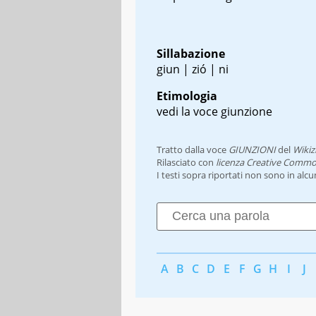
Sillabazione
giun | zió | ni
Etimologia
vedi la voce giunzione
Tratto dalla voce
GIUNZIONI
del
Wikiz
Rilasciato con
licenza Creative Commo
I testi sopra riportati non sono in alc
A
B
C
D
E
F
G
H
I
J