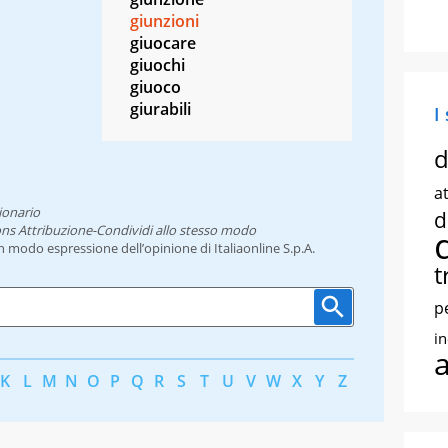
giunzioni
giuocare
giuochi
giuoco
giurabili
I
d
at
ionario
d
ns Attribuzione-Condividi allo stesso modo
un modo espressione dell’opinione di Italiaonline S.p.A.
t
p
i
K
L
M
N
O
P
Q
R
S
T
U
V
W
X
Y
Z