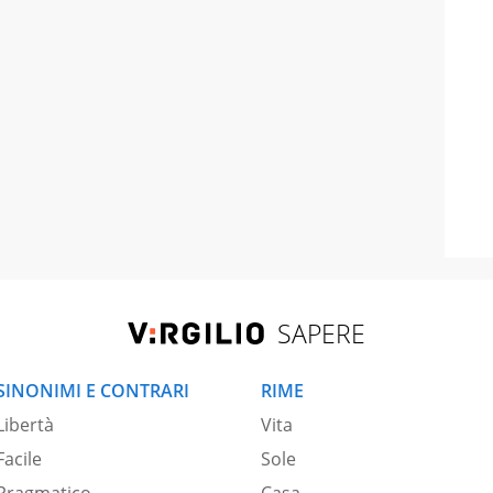
SAPERE
SINONIMI E CONTRARI
RIME
Libertà
Vita
Facile
Sole