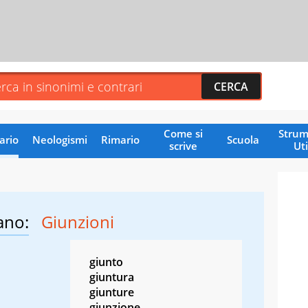
Come si
Strum
ario
Neologismi
Rimario
Scuola
scrive
Uti
ano:
Giunzioni
giunto
giuntura
giunture
giunzione