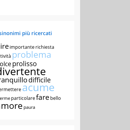
 sinonimi più ricercati
ire
importante
richiesta
problema
tività
prolisso
olce
divertente
ranquillo
difficile
acume
ermettere
fare
particolare
bello
nerme
amore
paura