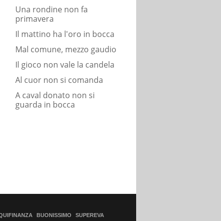
Una rondine non fa
primavera
Il mattino ha l'oro in bocca
Mal comune, mezzo gaudio
Il gioco non vale la candela
Al cuor non si comanda
A caval donato non si
guarda in bocca
QUIFINANZA
BUONISSIMO
SUPEREVA