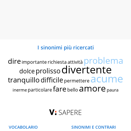
I sinonimi più ricercati
problema
dire
importante
richiesta
attività
divertente
prolisso
dolce
acume
tranquillo
difficile
permettere
amore
fare
particolare
bello
inerme
paura
SAPERE
VOCABOLARIO
SINONIMI E CONTRARI