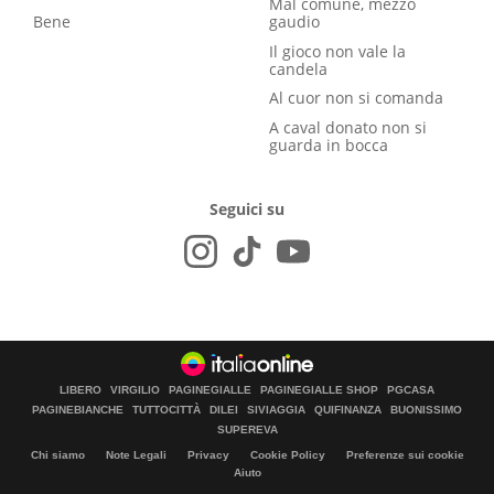
Mal comune, mezzo
Bene
gaudio
Il gioco non vale la
candela
Al cuor non si comanda
A caval donato non si
guarda in bocca
Seguici su
LIBERO
VIRGILIO
PAGINEGIALLE
PAGINEGIALLE SHOP
PGCASA
PAGINEBIANCHE
TUTTOCITTÀ
DILEI
SIVIAGGIA
QUIFINANZA
BUONISSIMO
SUPEREVA
Chi siamo
Note Legali
Privacy
Cookie Policy
Preferenze sui cookie
Aiuto