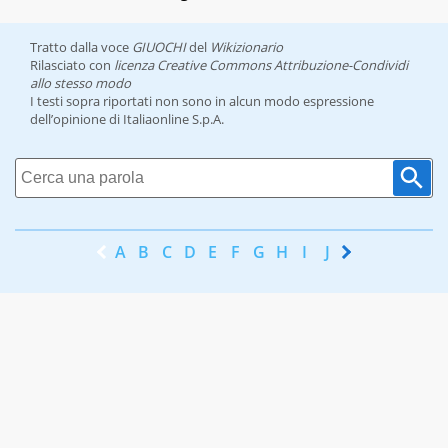
Tratto dalla voce
GIUOCHI
del
Wikizionario
Rilasciato con
licenza Creative Commons Attribuzione-Condividi
allo stesso modo
I testi sopra riportati non sono in alcun modo espressione
dell’opinione di Italiaonline S.p.A.
A
B
C
D
E
F
G
H
I
J
K
L
M
N