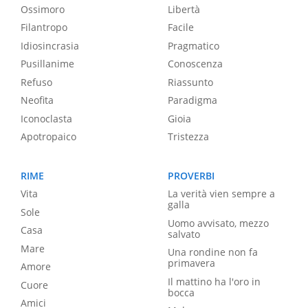
Ossimoro
Libertà
Filantropo
Facile
Idiosincrasia
Pragmatico
Pusillanime
Conoscenza
Refuso
Riassunto
Neofita
Paradigma
Iconoclasta
Gioia
Apotropaico
Tristezza
RIME
PROVERBI
Vita
La verità vien sempre a
galla
Sole
Uomo avvisato, mezzo
Casa
salvato
Mare
Una rondine non fa
primavera
Amore
Il mattino ha l'oro in
Cuore
bocca
Amici