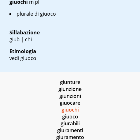
giuochi
m pl
plurale di giuoco
Sillabazione
giuò | chi
Etimologia
vedi giuoco
giunture
giunzione
giunzioni
giuocare
giuochi
giuoco
giurabili
giuramenti
giuramento