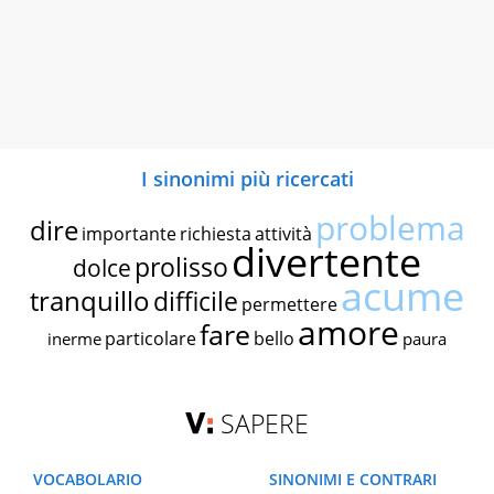
I sinonimi più ricercati
problema
dire
importante
richiesta
attività
divertente
prolisso
dolce
acume
tranquillo
difficile
permettere
amore
fare
particolare
bello
inerme
paura
SAPERE
VOCABOLARIO
SINONIMI E CONTRARI