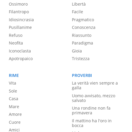
Ossimoro
Libertà
Filantropo
Facile
Idiosincrasia
Pragmatico
Pusillanime
Conoscenza
Refuso
Riassunto
Neofita
Paradigma
Iconoclasta
Gioia
Apotropaico
Tristezza
RIME
PROVERBI
Vita
La verità vien sempre a
galla
Sole
Uomo avvisato, mezzo
Casa
salvato
Mare
Una rondine non fa
primavera
Amore
Il mattino ha l'oro in
Cuore
bocca
Amici