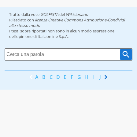
Tratto dalla voce
GOLFISTA
del
Wikizionario
Rilasciato con
licenza Creative Commons Attribuzione-Condividi
allo stesso modo
I testi sopra riportati non sono in alcun modo espressione
dell’opinione di Italiaonline S.p.A.
A
B
C
D
E
F
G
H
I
J
K
L
M
N