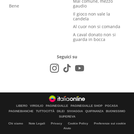
Mal comune, mezzo
Bene
gaudio
Il gioco non vale la
candela
Al cuor non si comanda
A caval donato non si
guarda in bocca
Seguici su
LIBERO
VIRGILIO
PAGINEGIALLE
PAGINEGIALLE SHOP
PGCASA
PAGINEBIANCHE
TUTTOCITTÀ
DILEI
SIVIAGGIA
QUIFINANZA
BUONISSIMO
SUPEREVA
Chi siamo
Note Legali
Privacy
Cookie Policy
Preferenze sui cookie
Aiuto