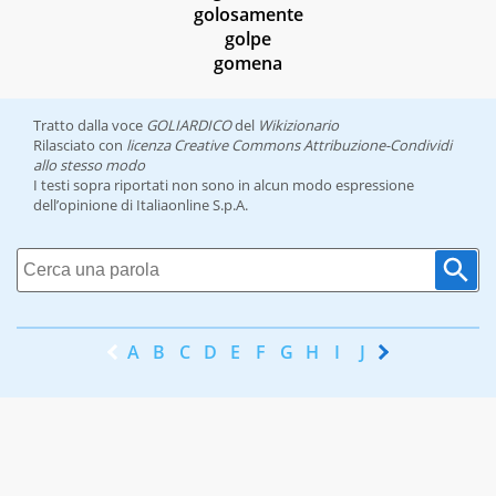
golosamente
golpe
gomena
Tratto dalla voce
GOLIARDICO
del
Wikizionario
Rilasciato con
licenza Creative Commons Attribuzione-Condividi
allo stesso modo
I testi sopra riportati non sono in alcun modo espressione
dell’opinione di Italiaonline S.p.A.
A
B
C
D
E
F
G
H
I
J
K
L
M
N