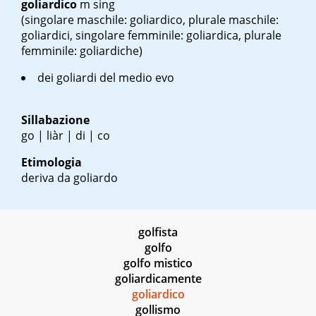
goliardico
m sing
(singolare maschile: goliardico, plurale maschile:
goliardici, singolare femminile: goliardica, plurale
femminile: goliardiche)
dei goliardi del medio evo
Sillabazione
go | liàr | di | co
Etimologia
deriva da goliardo
golfista
golfo
golfo mistico
goliardicamente
goliardico
gollismo