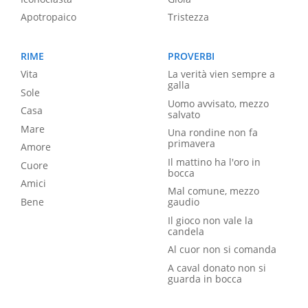
Apotropaico
Tristezza
RIME
PROVERBI
Vita
La verità vien sempre a
galla
Sole
Uomo avvisato, mezzo
Casa
salvato
Mare
Una rondine non fa
primavera
Amore
Il mattino ha l'oro in
Cuore
bocca
Amici
Mal comune, mezzo
Bene
gaudio
Il gioco non vale la
candela
Al cuor non si comanda
A caval donato non si
guarda in bocca