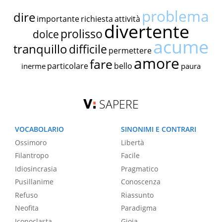
problema
dire
importante
richiesta
attività
divertente
prolisso
dolce
acume
tranquillo
difficile
permettere
amore
fare
particolare
bello
inerme
paura
SAPERE
VOCABOLARIO
SINONIMI E CONTRARI
Ossimoro
Libertà
Filantropo
Facile
Idiosincrasia
Pragmatico
Pusillanime
Conoscenza
Refuso
Riassunto
Neofita
Paradigma
Iconoclasta
Gioia