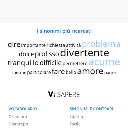
I sinonimi più ricercati
problema
dire
importante
richiesta
attività
divertente
prolisso
dolce
acume
tranquillo
difficile
permettere
amore
fare
particolare
bello
inerme
paura
SAPERE
VOCABOLARIO
SINONIMI E CONTRARI
Ossimoro
Libertà
Filantropo
Facile