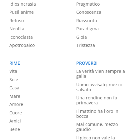
Idiosincrasia
Pragmatico
Pusillanime
Conoscenza
Refuso
Riassunto
Neofita
Paradigma
Iconoclasta
Gioia
Apotropaico
Tristezza
RIME
PROVERBI
Vita
La verità vien sempre a
galla
Sole
Uomo avvisato, mezzo
Casa
salvato
Mare
Una rondine non fa
primavera
Amore
Il mattino ha l'oro in
Cuore
bocca
Amici
Mal comune, mezzo
Bene
gaudio
Il gioco non vale la