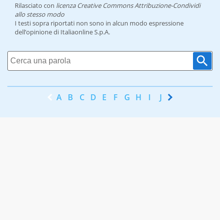
Rilasciato con
licenza Creative Commons Attribuzione-Condividi
allo stesso modo
I testi sopra riportati non sono in alcun modo espressione
dell’opinione di Italiaonline S.p.A.
A
B
C
D
E
F
G
H
I
J
K
L
M
N