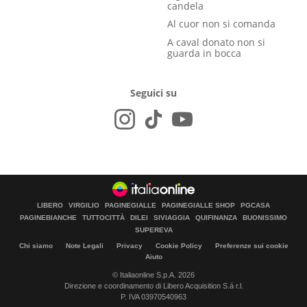
candela
Al cuor non si comanda
A caval donato non si
guarda in bocca
Seguici su
LIBERO
VIRGILIO
PAGINEGIALLE
PAGINEGIALLE SHOP
PGCASA
PAGINEBIANCHE
TUTTOCITTÀ
DILEI
SIVIAGGIA
QUIFINANZA
BUONISSIMO
SUPEREVA
Chi siamo
Note Legali
Privacy
Cookie Policy
Preferenze sui cookie
Aiuto
© Italiaonline S.p.A. 2026
Direzione e coordinamento di Libero Acquisition S.á r.l.
P. IVA 03970540963