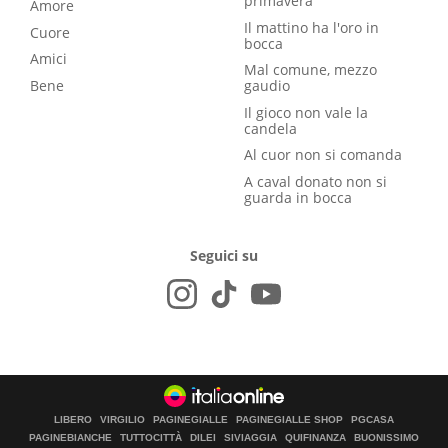
primavera
Amore
Il mattino ha l'oro in
Cuore
bocca
Amici
Mal comune, mezzo
Bene
gaudio
Il gioco non vale la
candela
Al cuor non si comanda
A caval donato non si
guarda in bocca
Seguici su
LIBERO
VIRGILIO
PAGINEGIALLE
PAGINEGIALLE SHOP
PGCASA
PAGINEBIANCHE
TUTTOCITTÀ
DILEI
SIVIAGGIA
QUIFINANZA
BUONISSIMO