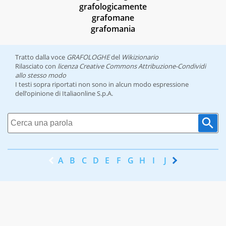
grafologicamente
grafomane
grafomania
Tratto dalla voce
GRAFOLOGHE
del
Wikizionario
Rilasciato con
licenza Creative Commons Attribuzione-Condividi
allo stesso modo
I testi sopra riportati non sono in alcun modo espressione
dell’opinione di Italiaonline S.p.A.
A
B
C
D
E
F
G
H
I
J
K
L
M
N