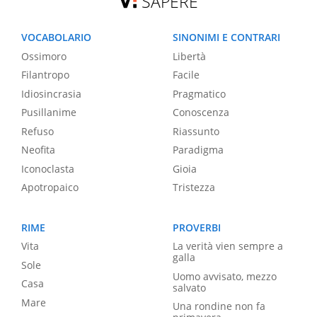
SAPERE
VOCABOLARIO
SINONIMI E CONTRARI
Ossimoro
Libertà
Filantropo
Facile
Idiosincrasia
Pragmatico
Pusillanime
Conoscenza
Refuso
Riassunto
Neofita
Paradigma
Iconoclasta
Gioia
Apotropaico
Tristezza
RIME
PROVERBI
Vita
La verità vien sempre a
galla
Sole
Uomo avvisato, mezzo
Casa
salvato
Mare
Una rondine non fa