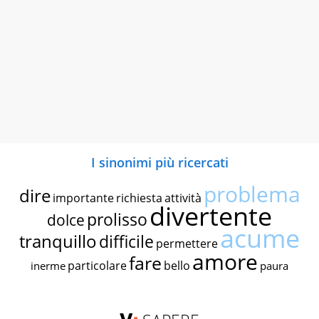
I sinonimi più ricercati
problema
dire
importante
richiesta
attività
divertente
prolisso
dolce
acume
tranquillo
difficile
permettere
amore
fare
particolare
bello
inerme
paura