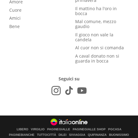
primavera
Amore
Il mattino ha l'oro in
Cuore
bocca
Amici
Mal comune, mezzo
Bene
gaudio
Il gioco non vale la
candela
Al cuor non si comanda
A caval donato non si
guarda in bocca
Seguici su
LIBERO
VIRGILIO
PAGINEGIALLE
PAGINEGIALLE SHOP
PGCASA
PAGINEBIANCHE
TUTTOCITTÀ
DILEI
SIVIAGGIA
QUIFINANZA
BUONISSIMO