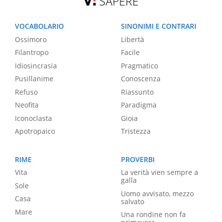
SAPERE
VOCABOLARIO
SINONIMI E CONTRARI
Ossimoro
Libertà
Filantropo
Facile
Idiosincrasia
Pragmatico
Pusillanime
Conoscenza
Refuso
Riassunto
Neofita
Paradigma
Iconoclasta
Gioia
Apotropaico
Tristezza
RIME
PROVERBI
Vita
La verità vien sempre a
galla
Sole
Uomo avvisato, mezzo
Casa
salvato
Mare
Una rondine non fa