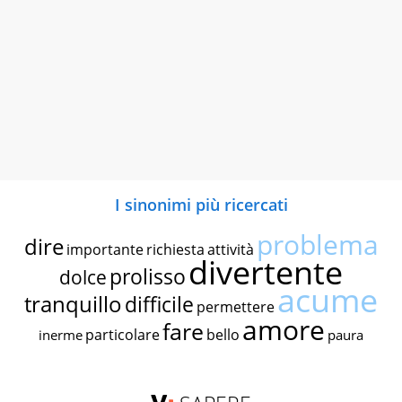
I sinonimi più ricercati
problema
dire
importante
richiesta
attività
divertente
prolisso
dolce
acume
tranquillo
difficile
permettere
amore
fare
particolare
bello
inerme
paura