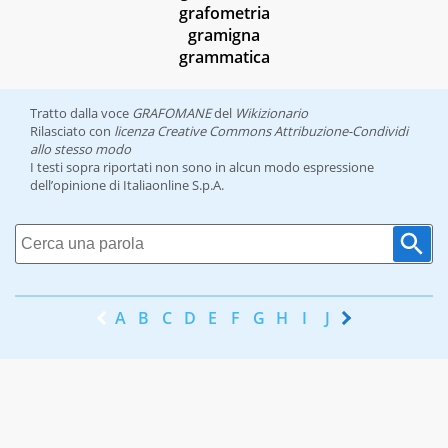
grafometria
gramigna
grammatica
Tratto dalla voce
GRAFOMANE
del
Wikizionario
Rilasciato con
licenza Creative Commons Attribuzione-Condividi
allo stesso modo
I testi sopra riportati non sono in alcun modo espressione
dell’opinione di Italiaonline S.p.A.
A
B
C
D
E
F
G
H
I
J
K
L
M
N