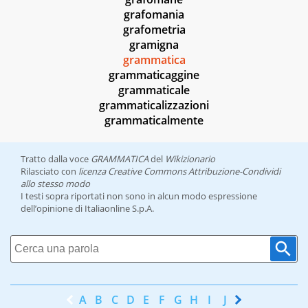
grafomania
grafometria
gramigna
grammatica
grammaticaggine
grammaticale
grammaticalizzazioni
grammaticalmente
Tratto dalla voce
GRAMMATICA
del
Wikizionario
Rilasciato con
licenza Creative Commons Attribuzione-Condividi
allo stesso modo
I testi sopra riportati non sono in alcun modo espressione
dell’opinione di Italiaonline S.p.A.
A
B
C
D
E
F
G
H
I
J
K
L
M
N