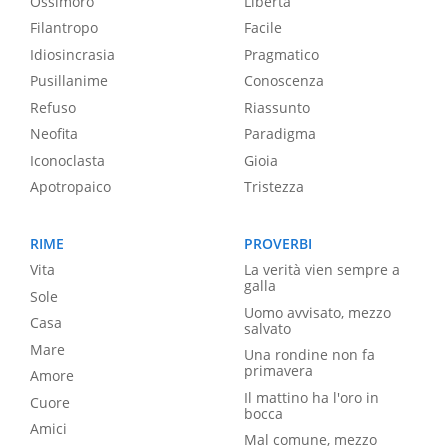
Ossimoro
Libertà
Filantropo
Facile
Idiosincrasia
Pragmatico
Pusillanime
Conoscenza
Refuso
Riassunto
Neofita
Paradigma
Iconoclasta
Gioia
Apotropaico
Tristezza
RIME
PROVERBI
Vita
La verità vien sempre a
galla
Sole
Uomo avvisato, mezzo
Casa
salvato
Mare
Una rondine non fa
primavera
Amore
Il mattino ha l'oro in
Cuore
bocca
Amici
Mal comune, mezzo