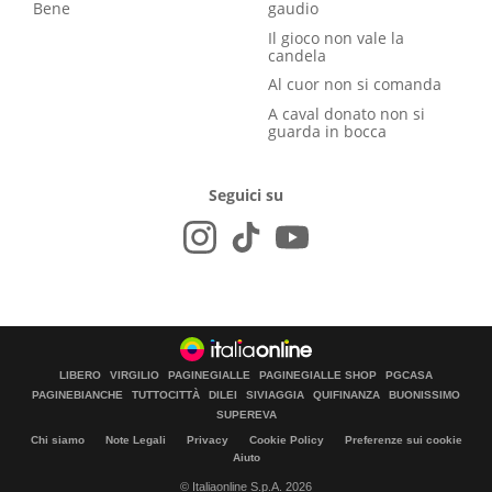
Bene
gaudio
Il gioco non vale la
candela
Al cuor non si comanda
A caval donato non si
guarda in bocca
Seguici su
LIBERO
VIRGILIO
PAGINEGIALLE
PAGINEGIALLE SHOP
PGCASA
PAGINEBIANCHE
TUTTOCITTÀ
DILEI
SIVIAGGIA
QUIFINANZA
BUONISSIMO
SUPEREVA
Chi siamo
Note Legali
Privacy
Cookie Policy
Preferenze sui cookie
Aiuto
© Italiaonline S.p.A. 2026