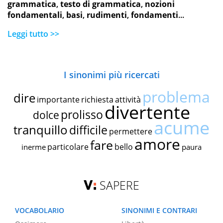
grammatica
,
testo di grammatica
,
nozioni
fondamentali
,
basi
,
rudimenti
,
fondamenti
...
Leggi tutto >>
I sinonimi più ricercati
problema
dire
importante
richiesta
attività
divertente
prolisso
dolce
acume
tranquillo
difficile
permettere
amore
fare
particolare
bello
inerme
paura
SAPERE
VOCABOLARIO
SINONIMI E CONTRARI