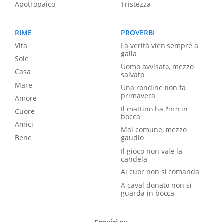
Apotropaico
Tristezza
RIME
PROVERBI
Vita
La verità vien sempre a
galla
Sole
Uomo avvisato, mezzo
Casa
salvato
Mare
Una rondine non fa
primavera
Amore
Il mattino ha l'oro in
Cuore
bocca
Amici
Mal comune, mezzo
Bene
gaudio
Il gioco non vale la
candela
Al cuor non si comanda
A caval donato non si
guarda in bocca
Seguici su