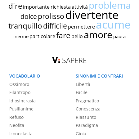
problema
dire
importante
richiesta
attività
divertente
prolisso
dolce
acume
tranquillo
difficile
permettere
amore
fare
particolare
bello
inerme
paura
SAPERE
VOCABOLARIO
SINONIMI E CONTRARI
Ossimoro
Libertà
Filantropo
Facile
Idiosincrasia
Pragmatico
Pusillanime
Conoscenza
Refuso
Riassunto
Neofita
Paradigma
Iconoclasta
Gioia