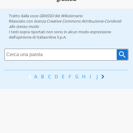
Tratto dalla voce
GRASSO
del
Wikizionario
Rilasciato con
licenza Creative Commons Attribuzione-Condividi
allo stesso modo
I testi sopra riportati non sono in alcun modo espressione
dell’opinione di Italiaonline S.p.A.
A
B
C
D
E
F
G
H
I
J
K
L
M
N