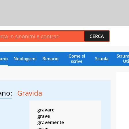
Come si
Strum
ario
Neologismi
Rimario
Scuola
scrive
Uti
ano:
Gravida
gravare
grave
gravemente
gravi