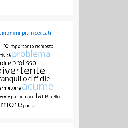
 sinonimi più ricercati
ire
importante
richiesta
problema
tività
prolisso
olce
divertente
ranquillo
difficile
acume
ermettere
fare
particolare
bello
nerme
amore
paura