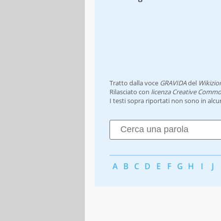
Tratto dalla voce
GRAVIDA
del
Wikizio
Rilasciato con
licenza Creative Commo
I testi sopra riportati non sono in alc
A
B
C
D
E
F
G
H
I
J