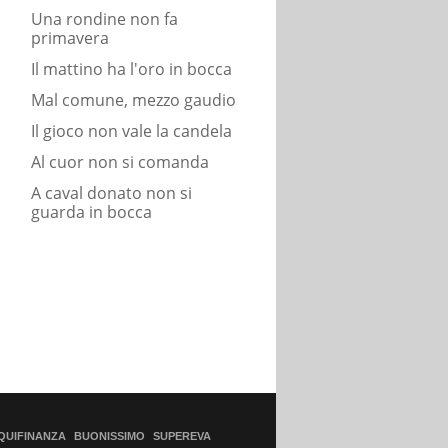
Una rondine non fa
primavera
Il mattino ha l'oro in bocca
Mal comune, mezzo gaudio
Il gioco non vale la candela
Al cuor non si comanda
A caval donato non si
guarda in bocca
QUIFINANZA
BUONISSIMO
SUPEREVA