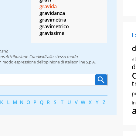
gravida
gravidanza
gravimetria
gravimetrico
gravissime
I
d
nario
ns Attribuzione-Condividi allo stesso modo
at
un modo espressione dell’opinione di Italiaonline S.p.A.
d
t
p
K
L
M
N
O
P
Q
R
S
T
U
V
W
X
Y
Z
i