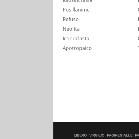
Idiosincrasia
Pusillanime
Refuso
Neofita
Iconoclasta
Apotropaico
LIBERO
VIRGILIO
PAGINEGIALLE
P