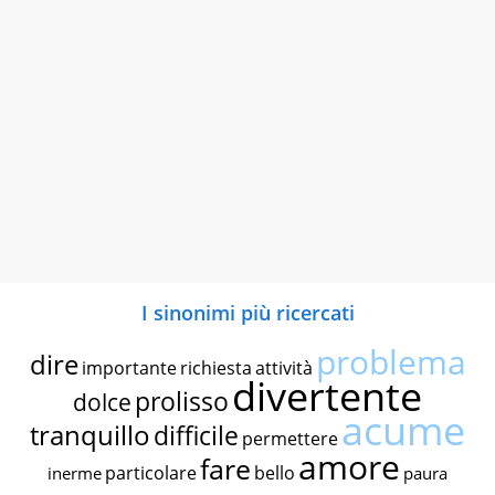
I sinonimi più ricercati
problema
dire
importante
richiesta
attività
divertente
prolisso
dolce
acume
tranquillo
difficile
permettere
amore
fare
particolare
bello
inerme
paura