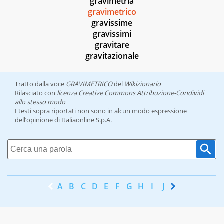
gravimetria
gravimetrico
gravissime
gravissimi
gravitare
gravitazionale
Tratto dalla voce
GRAVIMETRICO
del
Wikizionario
Rilasciato con
licenza Creative Commons Attribuzione-Condividi
allo stesso modo
I testi sopra riportati non sono in alcun modo espressione
dell’opinione di Italiaonline S.p.A.
A
B
C
D
E
F
G
H
I
J
K
L
M
N