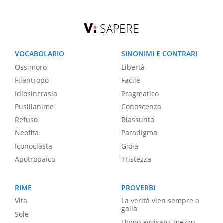
SAPERE
VOCABOLARIO
SINONIMI E CONTRARI
Ossimoro
Libertà
Filantropo
Facile
Idiosincrasia
Pragmatico
Pusillanime
Conoscenza
Refuso
Riassunto
Neofita
Paradigma
Iconoclasta
Gioia
Apotropaico
Tristezza
RIME
PROVERBI
Vita
La verità vien sempre a
galla
Sole
Uomo avvisato, mezzo