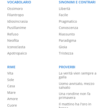
VOCABOLARIO
SINONIMI E CONTRARI
Ossimoro
Libertà
Filantropo
Facile
Idiosincrasia
Pragmatico
Pusillanime
Conoscenza
Refuso
Riassunto
Neofita
Paradigma
Iconoclasta
Gioia
Apotropaico
Tristezza
RIME
PROVERBI
Vita
La verità vien sempre a
galla
Sole
Uomo avvisato, mezzo
Casa
salvato
Mare
Una rondine non fa
primavera
Amore
Il mattino ha l'oro in
Cuore
bocca