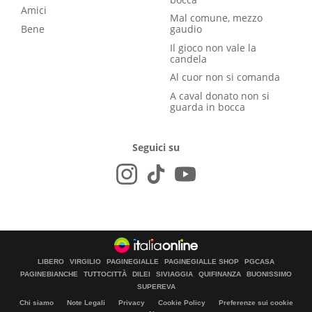
Amici
Mal comune, mezzo
Bene
gaudio
Il gioco non vale la
candela
Al cuor non si comanda
A caval donato non si
guarda in bocca
Seguici su
LIBERO
VIRGILIO
PAGINEGIALLE
PAGINEGIALLE SHOP
PGCASA
PAGINEBIANCHE
TUTTOCITTÀ
DILEI
SIVIAGGIA
QUIFINANZA
BUONISSIMO
SUPEREVA
Chi siamo
Note Legali
Privacy
Cookie Policy
Preferenze sui cookie