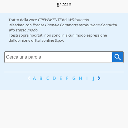
grezzo
Tratto dalla voce
GREVEMENTE
del
Wikizionario
Rilasciato con
licenza Creative Commons Attribuzione-Condividi
allo stesso modo
I testi sopra riportati non sono in alcun modo espressione
dell’opinione di Italiaonline S.p.A.
A
B
C
D
E
F
G
H
I
J
K
L
M
N