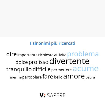
I sinonimi più ricercati
problema
dire
importante
richiesta
attività
divertente
prolisso
dolce
acume
tranquillo
difficile
permettere
amore
fare
particolare
bello
inerme
paura
SAPERE