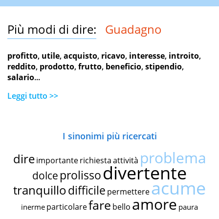
Più modi di dire:
Guadagno
profitto
,
utile
,
acquisto
,
ricavo
,
interesse
,
introito
,
reddito
,
prodotto
,
frutto
,
beneficio
,
stipendio
,
salario
...
Leggi tutto >>
I sinonimi più ricercati
problema
dire
importante
richiesta
attività
divertente
prolisso
dolce
acume
tranquillo
difficile
permettere
amore
fare
particolare
bello
inerme
paura