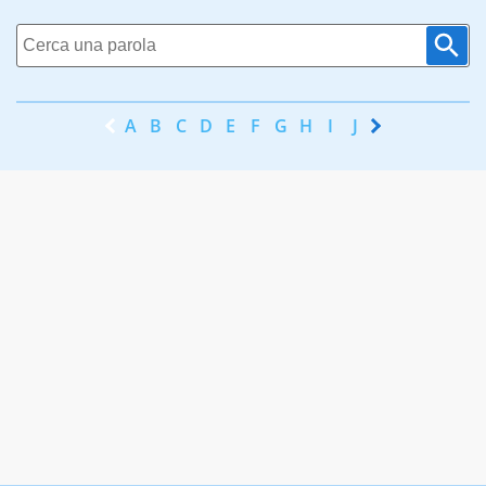
A
B
C
D
E
F
G
H
I
J
K
L
M
N