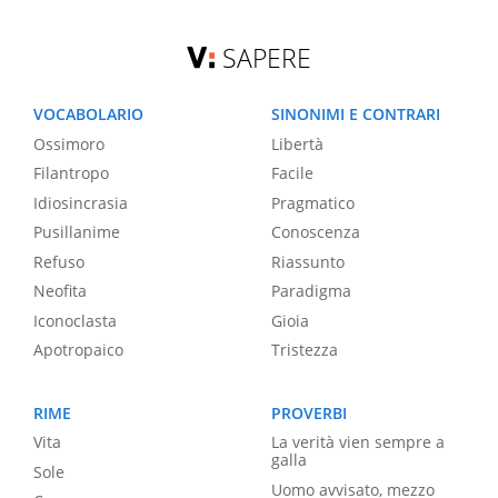
SAPERE
VOCABOLARIO
SINONIMI E CONTRARI
Ossimoro
Libertà
Filantropo
Facile
Idiosincrasia
Pragmatico
Pusillanime
Conoscenza
Refuso
Riassunto
Neofita
Paradigma
Iconoclasta
Gioia
Apotropaico
Tristezza
RIME
PROVERBI
Vita
La verità vien sempre a
galla
Sole
Uomo avvisato, mezzo