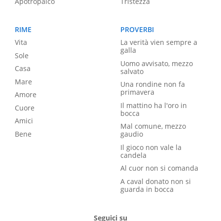
Apotropaico
Tristezza
RIME
PROVERBI
Vita
La verità vien sempre a
galla
Sole
Uomo avvisato, mezzo
Casa
salvato
Mare
Una rondine non fa
primavera
Amore
Il mattino ha l'oro in
Cuore
bocca
Amici
Mal comune, mezzo
Bene
gaudio
Il gioco non vale la
candela
Al cuor non si comanda
A caval donato non si
guarda in bocca
Seguici su