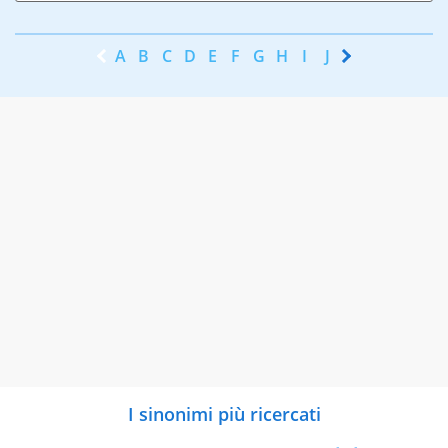
A
B
C
D
E
F
G
H
I
J
K
L
M
N
I sinonimi più ricercati