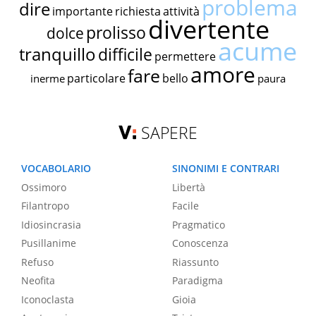
problema
dire
importante
richiesta
attività
divertente
prolisso
dolce
acume
tranquillo
difficile
permettere
amore
fare
particolare
bello
inerme
paura
SAPERE
VOCABOLARIO
SINONIMI E CONTRARI
Ossimoro
Libertà
Filantropo
Facile
Idiosincrasia
Pragmatico
Pusillanime
Conoscenza
Refuso
Riassunto
Neofita
Paradigma
Iconoclasta
Gioia