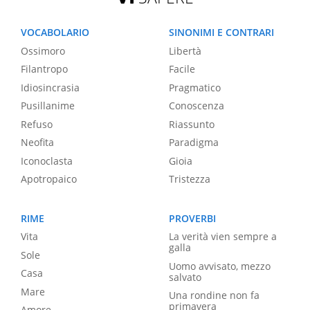
VOCABOLARIO
SINONIMI E CONTRARI
Ossimoro
Libertà
Filantropo
Facile
Idiosincrasia
Pragmatico
Pusillanime
Conoscenza
Refuso
Riassunto
Neofita
Paradigma
Iconoclasta
Gioia
Apotropaico
Tristezza
RIME
PROVERBI
Vita
La verità vien sempre a
galla
Sole
Uomo avvisato, mezzo
Casa
salvato
Mare
Una rondine non fa
primavera
Amore