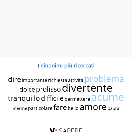
I sinonimi più ricercati
problema
dire
importante
richiesta
attività
divertente
prolisso
dolce
acume
tranquillo
difficile
permettere
amore
fare
particolare
bello
inerme
paura
SAPERE