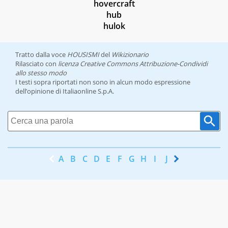
hovercraft
hub
hulok
Tratto dalla voce
HOUSISMI
del
Wikizionario
Rilasciato con
licenza Creative Commons Attribuzione-Condividi
allo stesso modo
I testi sopra riportati non sono in alcun modo espressione
dell’opinione di Italiaonline S.p.A.
A
B
C
D
E
F
G
H
I
J
K
L
M
N