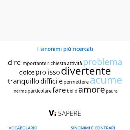
I sinonimi più ricercati
problema
dire
importante
richiesta
attività
divertente
prolisso
dolce
acume
tranquillo
difficile
permettere
amore
fare
particolare
bello
inerme
paura
SAPERE
VOCABOLARIO
SINONIMI E CONTRARI