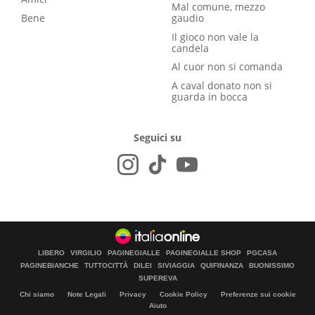
Mal comune, mezzo
Bene
gaudio
Il gioco non vale la
candela
Al cuor non si comanda
A caval donato non si
guarda in bocca
Seguici su
LIBERO
VIRGILIO
PAGINEGIALLE
PAGINEGIALLE SHOP
PGCASA
PAGINEBIANCHE
TUTTOCITTÀ
DILEI
SIVIAGGIA
QUIFINANZA
BUONISSIMO
SUPEREVA
Chi siamo
Note Legali
Privacy
Cookie Policy
Preferenze sui cookie
Aiuto