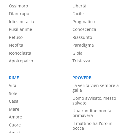
Ossimoro
Libertà
Filantropo
Facile
Idiosincrasia
Pragmatico
Pusillanime
Conoscenza
Refuso
Riassunto
Neofita
Paradigma
Iconoclasta
Gioia
Apotropaico
Tristezza
RIME
PROVERBI
Vita
La verità vien sempre a
galla
Sole
Uomo avvisato, mezzo
Casa
salvato
Mare
Una rondine non fa
primavera
Amore
Il mattino ha l'oro in
Cuore
bocca
Amici