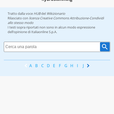
Tratto dalla voce
HUB
del
Wikizionario
Rilasciato con
licenza Creative Commons Attribuzione-Condividi
allo stesso modo
I testi sopra riportati non sono in alcun modo espressione
dell’opinione di Italiaonline S.p.A.
A
B
C
D
E
F
G
H
I
J
K
L
M
N