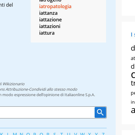
ti del
iatropatologia
iattanza
iattazione
iattazioni
iattura
I
d
at
d
t
l
Wikizionario
ns Attribuzione-Condividi allo stesso modo
p
un modo espressione dell’opinione di Italiaonline S.p.A.
i
K
L
M
N
O
P
Q
R
S
T
U
V
W
X
Y
Z