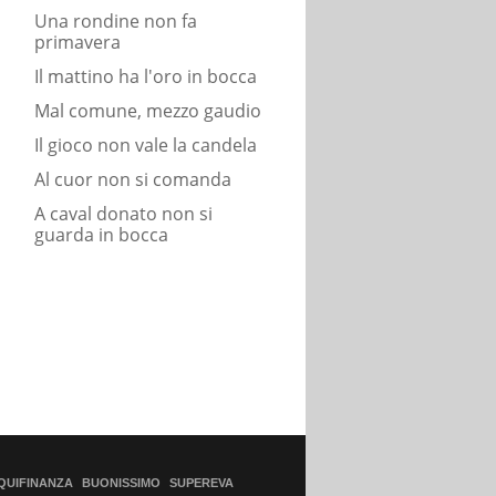
Una rondine non fa
primavera
Il mattino ha l'oro in bocca
Mal comune, mezzo gaudio
Il gioco non vale la candela
Al cuor non si comanda
A caval donato non si
guarda in bocca
QUIFINANZA
BUONISSIMO
SUPEREVA