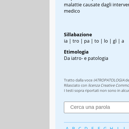
malattie causate dagli interven
medico
Sillabazione
ia | tro | pa | to | lo | gì | a
Etimologia
Da iatro- e patologia
Tratto dalla voce
IATROPATOLOGIA
de
Rilasciato con
licenza Creative Commo
I testi sopra riportati non sono in alc
A
B
C
D
E
F
G
H
I
J