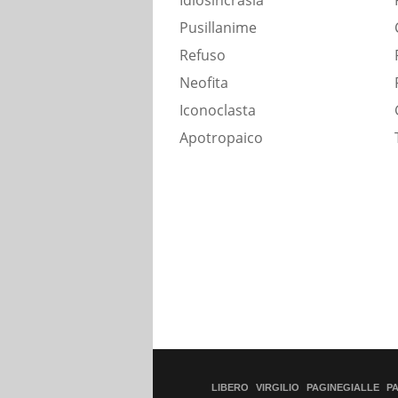
Idiosincrasia
Pusillanime
Refuso
Neofita
Iconoclasta
Apotropaico
LIBERO
VIRGILIO
PAGINEGIALLE
P