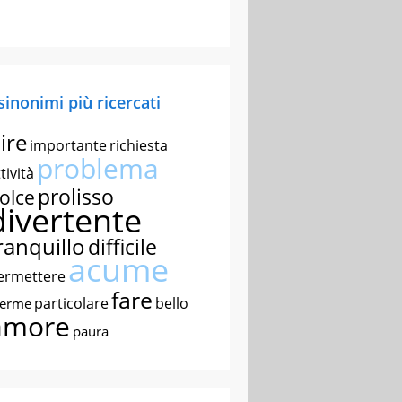
 sinonimi più ricercati
ire
importante
richiesta
problema
tività
prolisso
olce
divertente
ranquillo
difficile
acume
ermettere
fare
particolare
bello
nerme
amore
paura