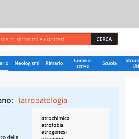
Come si
Strum
ario
Neologismi
Rimario
Scuola
scrive
Uti
ano:
Iatropatologia
iatrochimica
iatrofobia
iatrogenesi
co delle
iatrogeno